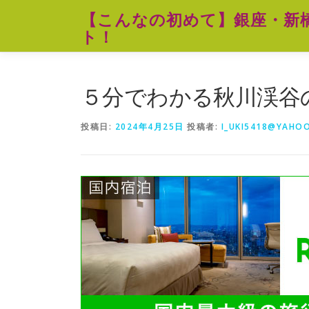
コ
【こんなの初めて】銀座・新
ン
ト！
テ
ン
ツ
へ
５分でわかる秋川渓谷
ス
キ
投稿日:
2024年4月25日
投稿者:
I_UKI5418@YAHOO
ッ
プ