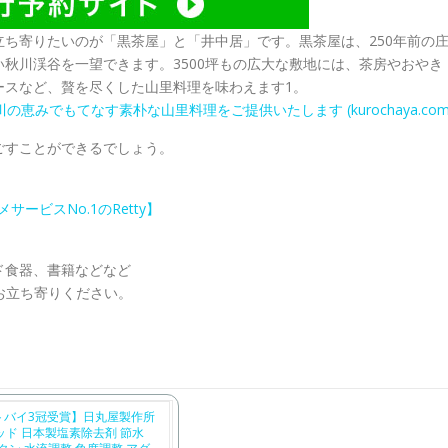
ち寄りたいのが「黒茶屋」と「井中居」です。黒茶屋は、250年前の
秋川渓谷を一望できます。3500坪もの広大な敷地には、茶房やおやき
ースなど、贅を尽くした山里料理を味わえます1。
恵みでもてなす素朴な山里料理をご提供いたします (kurochaya.com
過ごすことができるでしょう。
ービスNo.1のRetty】
ド食器、書籍などなど
お立ち寄りください。
ストバイ3冠受賞】日丸屋製作所
ッド 日本製塩素除去剤 節水