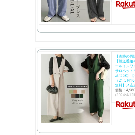
【奇跡の再
【報道番組
ールインワン
サロペット 
at4553】
（2）5月1
無料】メ込
価格：4,9
(2024/4/1