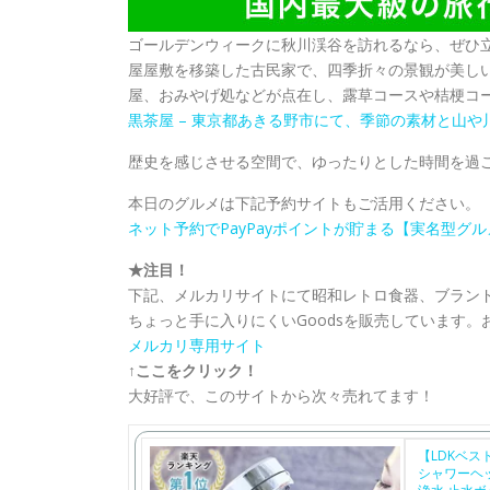
ゴールデンウィークに秋川渓谷を訪れるなら、ぜひ立
屋屋敷を移築した古民家で、四季折々の景観が美しい
屋、おみやげ処などが点在し、露草コースや桔梗コ
黒茶屋 – 東京都あきる野市にて、季節の素材と山や川の
​​歴史を感じさせる空間で、ゆったりとした時間を
本日のグルメは下記予約サイトもご活用ください。
ネット予約でPayPayポイントが貯まる【実名型グルメサ
★注目！
下記、メルカリサイトにて昭和レトロ食器、ブラン
ちょっと手に入りにくいGoodsを販売しています。
メルカリ専用サイト
↑ここをクリック！
大好評で、このサイトから次々売れてます！
【LDKベ
シャワーヘ