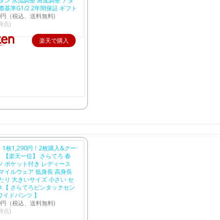
タン 水流調整 角度調整 アダ
際基準G1/2 2年間保証 ギフト
80円（税込、送料無料)
2時点)
楽天で購入
：1枚1,290円！2枚購入&クー
】【楽天一位】 さらてろ 春
ツ ポケット付き レディース
マイルウェア 低身長 高身長
たり 大きいサイズ 小さい セ
ス【 さらてろピンタックセン
ワイドパンツ 】
90円（税込、送料無料)
2時点)