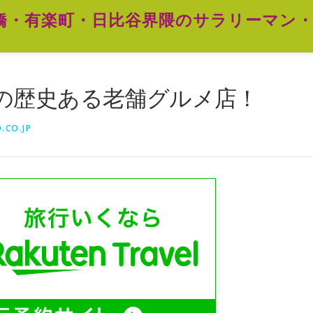
橋・有楽町・日比谷界隈のサラリーマン・
の歴史ある老舗グルメ店！
.CO.JP