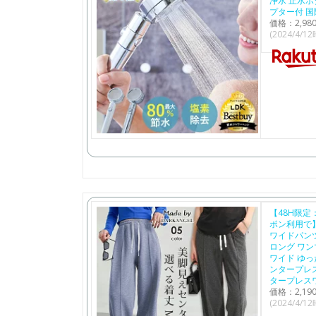
浄水 止水ボ
プター付 国
価格：2,9
(2024/4/1
【48H限定
ポン利用で
ワイドパン
ロング ワン
ワイド ゆっ
ンタープレ
タープレス
価格：2,1
(2024/4/1