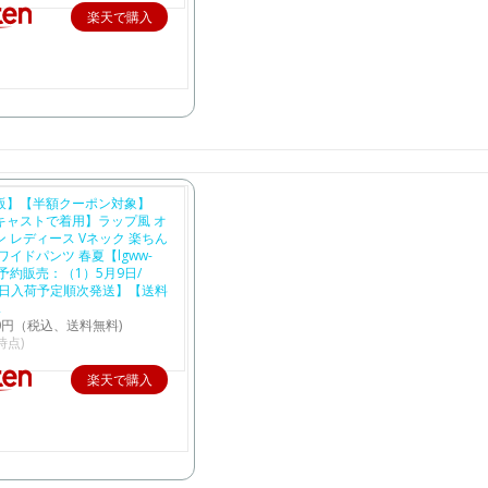
楽天で購入
販】【半額クーポン対象】
キャストで着用】ラップ風 オ
 レディース Vネック 楽ちん
ワイドパンツ 春夏【lgww-
【予約販売：（1）5月9日/
6日入荷予定順次発送】【送料
2
80円（税込、送料無料)
2時点)
楽天で購入