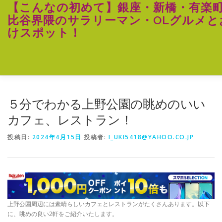
コ
【こんなの初めて】銀座・新橋・有楽
ン
比谷界隈のサラリーマン・OLグルメと
テ
けスポット！
ン
ツ
へ
ス
キ
ッ
プ
５分でわかる上野公園の眺めのいい
カフェ、レストラン！
投稿日:
2024年4月15日
投稿者:
I_UKI5418@YAHOO.CO.JP
上野公園周辺には素晴らしいカフェとレストランがたくさんあります。以下
に、眺めの良い2軒をご紹介いたします。