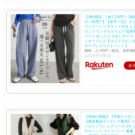
【48H限定：1枚1,290円！2
ポン利用で】【楽天一位】 さら
ワイドパンツ ポケット付き レ
ロング ワンマイルウェア 低身
ワイド ゆったり 大きいサイズ 
ンタープレス【 さらてろピン
タープレスワイドパンツ 】
価格：2,190円（税込、送料無
(2024/4/12時点)
楽
【奇跡の再販】【半額クーポン
【報道番組キャストで着用】ラ
ールインワン レディース Vネッ
サロペット ワイドパンツ 春夏【l