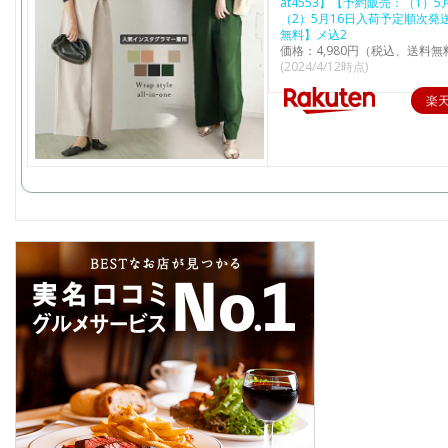
at4553】【予約販売：（1）5月
（2）5月16日入荷予定順次発
無料】メ込2
価格：4,980円（税込、送料無
(2024/4/12時点)
楽