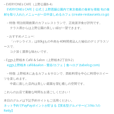
– EVERYONEs CAFE（上野公園8-4）
EVERYONEs CAFE | 公式 | 上野恩賜公園内で東京都産の食材を堪能 旬の食
材を取り入れたメニューが一日中楽しめるカフェ (create-restaurants.co.jp)
– 特徴: 明治初期創業のカフェレストランで、正統派洋食が評判です。
テラス席からは上野公園の美しい緑が一望できます。
– おすすめメニュー:
「ハヤシライス」は80kgもの牛肉を40時間煮込んだ秘伝のデミグラスソ
ースで、
コク深く濃厚な味わいです。
– Eggs上野桜木 Café & Salon（上野桜木2丁目9-2）
eggs上野桜木 café&salon – 鶯谷/カフェ | 食べログ (tabelog.com)
– 特徴: 上野桜木にあるカフェ＆サロンで、西欧料理を中心に料理やスイー
ツを楽しめます。
中庭に面した店内は美しい庭園を望む癒しの空間です。
これらのお店で素敵な時間をお過ごしください！
本日のグルメは下記予約サイトもご活用ください。
ネット予約でPayPayポイントが貯まる【実名型グルメサービスNo.1の
Retty】