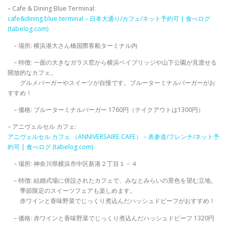
– Cafe & Dining Blue Terminal:
cafe&dining blue terminal – 日本大通り/カフェ/ネット予約可 | 食べログ
(tabelog.com)
– 場所: 横浜港大さん橋国際客船ターミナル内
– 特徴: 一面の大きなガラス窓から横浜ベイブリッジや山下公園が見渡せる
開放的なカフェ。
グルメバーガーやスイーツが自慢です。ブルーターミナルバーガーがお
すすめ！
– 価格: ブルーターミナルバーガー 1760円（テイクアウトは1300円）
– アニヴェルセル カフェ:
アニヴェルセル カフェ （ANNIVERSAIRE CAFE） – 表参道/フレンチ/ネット予
約可 | 食べログ (tabelog.com)
– 場所: 神奈川県横浜市中区新港２丁目１－４
– 特徴: 結婚式場に併設されたカフェで、みなとみらいの景色を望む立地。
季節限定のスイーツフェアも楽しめます。
赤ワインと香味野菜でじっくり煮込んだハッシュドビーフがおすすめ！
– 価格: 赤ワインと香味野菜でじっくり煮込んだハッシュドビーフ 1320円