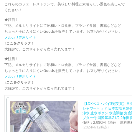
これらのカフェ・レストランで、美味しい料理と素晴らしい景色を楽しんで
ください！
★注目！
下記、メルカリサイトにて昭和レトロ食器、ブランド食器、書籍などなど
ちょっと手に入りにくいGoodsを販売しています。お立ち寄りください。
メルカリ専用サイト
↑ここをクリック！
大好評で、このサイトから次々売れてます！
★注目！
下記、メルカリサイトにて昭和レトロ食器、ブランド食器、書籍などなど
ちょっと手に入りにくいGoodsを販売しています。お立ち寄りください。
メルカリ専用サイト
↑ここをクリック！
大好評で、このサイトから次々売れてます！
【LDKベストバイ3冠受賞】日
シャワーヘッド 日本製塩素除去
浄水 止水ボタン 水流調整 角度
プター付 国際基準G1/2 2年間
価格：2,980円（税込、送料無
(2024/4/12時点)