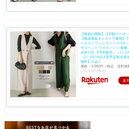
【奇跡の再販】【半額クーポン
【報道番組キャストで着用】ラ
ールインワン レディース Vネッ
サロペット ワイドパンツ 春夏【l
at4553】【予約販売：（1）5月
（2）5月16日入荷予定順次発
無料】メ込2
価格：4,980円（税込、送料無
(2024/4/12時点)
楽