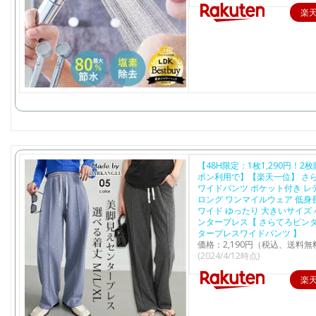
楽
【48H限定：1枚1,290円！2
ポン利用で】【楽天一位】 さら
ワイドパンツ ポケット付き レ
ロング ワンマイルウェア 低身
ワイド ゆったり 大きいサイズ 
ンタープレス【 さらてろピン
タープレスワイドパンツ 】
価格：2,190円（税込、送料無
(2024/4/12時点)
楽