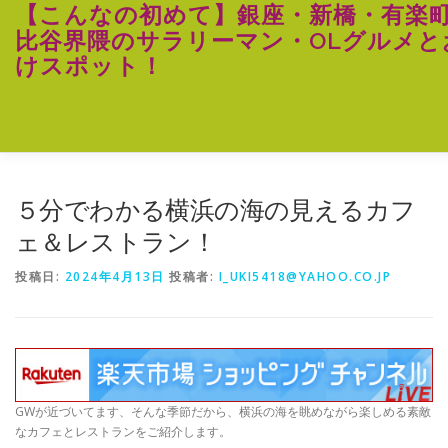
コ
【こんなの初めて】銀座・新橋・有楽
ン
比谷界隈のサラリーマン・OLグルメと
テ
けスポット！
ン
ツ
へ
ス
キ
ッ
プ
５分でわかる横浜の海の見えるカフ
ェ＆レストラン！
投稿日:
2024年4月13日
投稿者:
I_UKI5418@YAHOO.CO.JP
GWが近づいてます、そんな季節だから、横浜の海を眺めながら楽しめる素敵
なカフェとレストランをご紹介します。