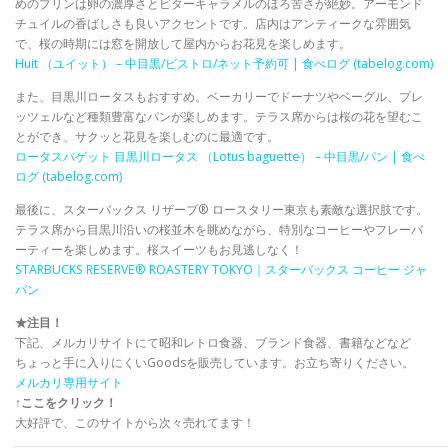
めのプリンは卵の濃厚さとビターキャラメルのほろ苦さが絶妙。アーモンド
チュイルの香ばしさも良いアクセントです。店内はアンティークな雰囲気
で、桜の時期には窓を開放して屋内からお花見を楽しめます。
Huit （ユイット） – 中目黒/ビストロ/ネット予約可 | 食べログ (tabelog.com)
また、目黒川ロータスもおすすめ。ベーカリーでドーナツやベーグル、プレ
ッツェルなど種類豊富なパンが楽しめます。テラス席からは桜の花を望むこ
とができ、サクッと花見を楽しむのに最適です。
ロータスバゲット 目黒川ロータス （Lotus baguette） – 中目黒/パン | 食べ
ログ (tabelog.com)
最後に、スターバックス リザーブ® ロースタリー東京も素敵な選択肢です。
テラス席から目黒川沿いの桜並木を眺めながら、特別なコーヒーやフレーバ
ーティーを楽しめます。桜スイーツもお見逃しなく！
STARBUCKS RESERVE® ROASTERY TOKYO｜スターバックス コーヒー ジャ
パン
★注目！
下記、メルカリサイトにて昭和レトロ食器、ブランド食器、書籍などなど
ちょっと手に入りにくいGoodsを販売しています。お立ち寄りください。
メルカリ専用サイト
↑ここをクリック！
大好評で、このサイトから次々売れてます！