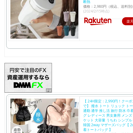
断熱
価格：2,980円（税込、送料別)
(2024/2/15時点)
楽
【 24H限定：2,990円！クー
で】 撥水 トート リュック ト
通勤 通学 推し活 旅行 防水 巾
グ レディース 男女兼用 メンズ
ケット 大容量 うちわ シンプル
韓国 2way マザーズバッグ【 2
着トートバッグ 】