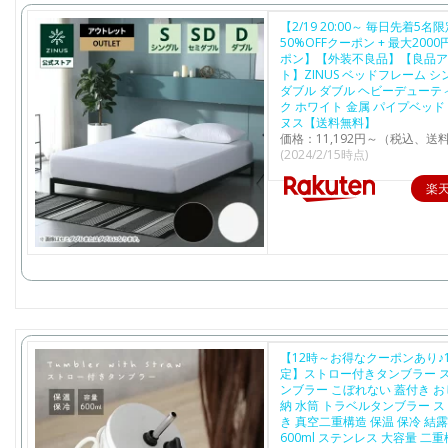
【2/19 20:00～ 毎日先着5名
50%OFFクーポン + 最大2000
ポン】【外装不良品】【良品ア
ト】ZINUS ベッドフレーム シ
ダブル ダブル ヘビーデューテ
ク ホワイト 金属 パイプベッド
ヌス【送料無料】
価格：11,192円～（税込、送料
(2024/2/15時点)
楽
【12時～お得なクーポンあり♪
定】ストロー付きタンブラー ス
ンブラー こぼれない 蓋付き お
納 水筒 トラベルタンブラー 
き 真空二重構造 保温 保冷 結
600ml ステンレス 大容量 二