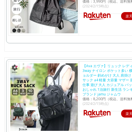
価格：3,990円（税込、送料無
(2024/2/15時点)
楽
【Ava エヴァ】リュック レデ
3way ナイロン ポケット多い 横
ョルダー 斜めがけ 大人 肩掛け
サック a4 軽量 大容量 マザー 
仕事 遊び 大人 カジュアル バ
おしゃれ 1泊旅行 新生活 ラン
ブランド jamu ジャムウ
価格：8,200円（税込、送料無
(2024/2/15時点)
楽