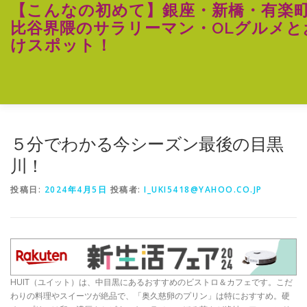
コ
【こんなの初めて】銀座・新橋・有楽
ン
比谷界隈のサラリーマン・OLグルメと
テ
けスポット！
ン
ツ
へ
ス
キ
ッ
プ
５分でわかる今シーズン最後の目黒
川！
投稿日:
2024年4月5日
投稿者:
I_UKI5418@YAHOO.CO.JP
HUIT（ユイット）は、中目黒にあるおすすめのビストロ＆カフェです。こだ
わりの料理やスイーツが絶品で、「奥久慈卵のプリン」は特におすすめ。硬