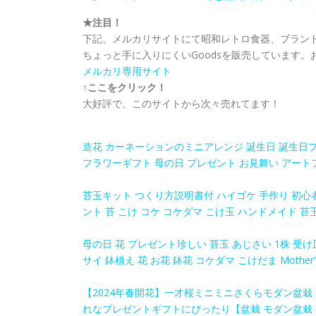
★注目！
下記、メルカリサイトにて昭和レトロ食器、ブラン
ちょっと手に入りにくいGoodsを販売しています。
メルカリ専用サイト
↑ここをクリック！
大好評で、このサイトから次々売れてます！
造花 カーネーションのミニアレンジ 誕生日 誕生日プ
フラワーギフト 母の日 プレゼント お見舞い アート
苔玉キット つくり方説明書付 ハイゴケ 手作り 初心
ント 苔 こけ コケ コケダマ こけ玉 ハンドメイド 
母の日 花 プレゼント珍しい 苔玉 あじさい 1株 受
サイ 鉢植え 花 お花 鉢花 コケダマ こけだま Mother’
【2024年春開花】一才桜ミニミニさくらモダン盆栽
れなプレゼントギフトにぴったり【盆栽 モダン盆栽 