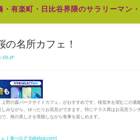
橋・有楽町・日比谷界隈のサラリーマン・
桜の名所カフェ！
.CO.JP
「上野の森パークサイドカフェ」がおすすめです。桜並木を望むこの素
楽しみながら、ゆったりお花見ができます。特にテラス席はお花見ラン
ので、桜の美しさを堪能しながら食事を楽しめます。
食べログ (tabelog.com)