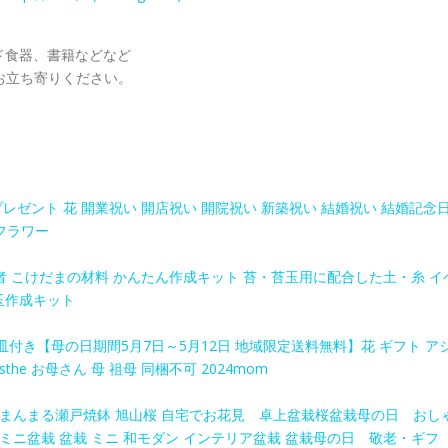
ド食器、書籍などなど
お立ち寄りください。
レゼント 花 開業祝い 開店祝い 開院祝い 新築祝い 結婚祝い 結婚記念
フラワー
者 こけだまの材料 かんたん作成キット 苔・苔玉用に配合した土・糸 イ
苔玉作成キット
け皿付き【母の日期間5月7日～5月12日 地域限定送料無料】花 ギフト ア
sthe お母さん 母 祖母 同梱不可 2024mom
 まんまる瀬戸焼鉢 旭山桜 自宅でお花見 卓上盆栽桜盆栽母の日 おし
ミニ盆栽 盆栽 ミニ 和モダン インテリア盆栽 盆栽母の日 敬老・ギフ