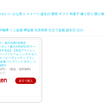
わいい ひな祭り スイーツ 誕生日 贈答 ギフト 和菓子 練り切り 贈り物
太幹楡欅 ミニ盆栽 欅盆栽 丸笠樹形 仕立て盆栽 誕生日 父の
0:00～ 毎日先着5名限定
ーポン + 最大2000円OFFクー
装不良品】【良品アウトレッ
S ベッドフレーム シングル セミ
ル ヘビーデューティ ブラッ
 金属 パイプベッド すのこ ジ
無料】
192円～（税込、送料無料)
5時点)
楽天で購入