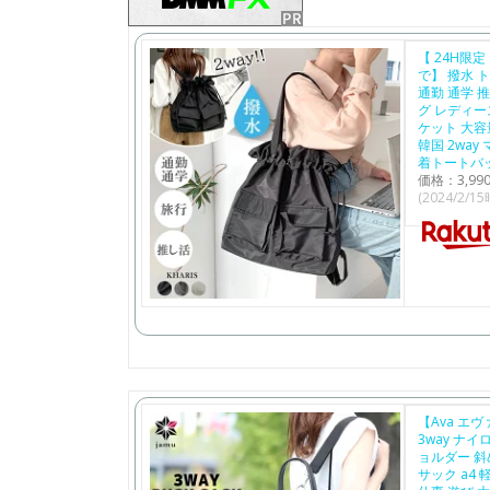
【 24H限
で】 撥水 
通勤 通学 
グ レディー
ケット 大容
韓国 2way
着トートバッ
価格：3,9
(2024/2/1
【Ava エ
3way ナイ
ョルダー 斜
サック a4 