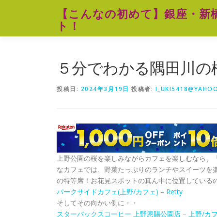
コ
【こんなの初めて】銀座・新
ン
ト！
テ
ン
ツ
へ
５分でわかる隅田川の
ス
キ
投稿日:
2024年3月19日
投稿者:
I_UKI5418@YAHOO
ッ
プ
上野公園の桜を楽しみながらカフェを楽しむなら、
なカフェでは、野菜たっぷりのランチやスイーツを
の特等席！お花見スポットの真ん中に位置している
パークサイドカフェ(上野/カフェ) – Retty
そしてその向かい側に・・
スターバックスコーヒー 上野恩賜公園店 – 上野/カフェ | 