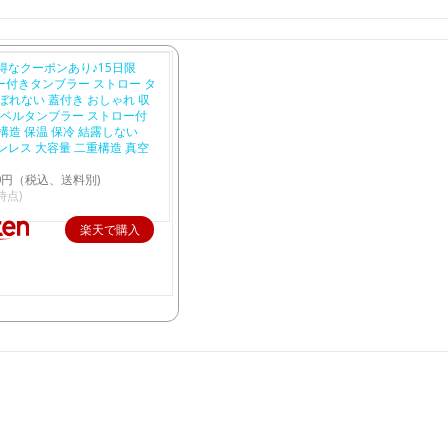
得なクーポンあり♪15日限
ー付きタンブラー ストロー タ
ぼれない 蓋付き おしゃれ 収
ラベルタンブラー ストロー付
構造 保温 保冷 結露しない
テンレス 大容量 二重構造 真空
80円（税込、送料別)
5時点)
楽天で購入