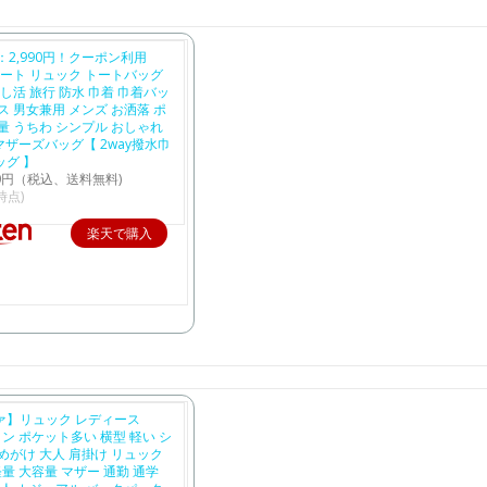
定：2,990円！クーポン利用
トート リュック トートバッグ
推し活 旅行 防水 巾着 巾着バッ
ス 男女兼用 メンズ お洒落 ポ
量 うちわ シンプル おしゃれ
 マザーズバッグ【 2way撥水巾
グ 】
90円（税込、送料無料)
5時点)
楽天で購入
ヴァ】リュック レディース
ロン ポケット多い 横型 軽い シ
めがけ 大人 肩掛け リュック
軽量 大容量 マザー 通勤 通学