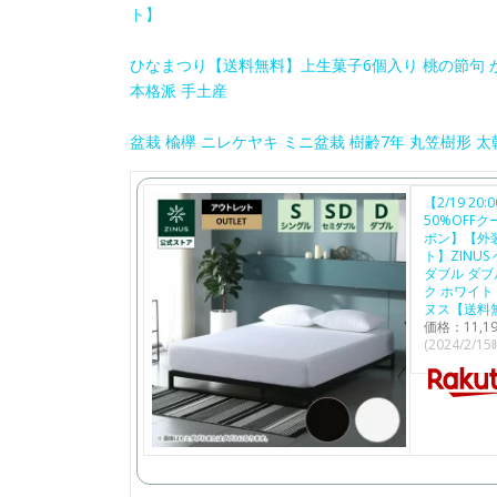
ト】
ひなまつり【送料無料】上生菓子6個入り 桃の節句 か
本格派 手土産
盆栽 楡欅 ニレケヤキ ミニ盆栽 樹齢7年 丸笠樹形 
【2/19 2
50%OFFク
ポン】【外
ト】ZINU
ダブル ダブ
ク ホワイト
ヌス【送料
価格：11,
(2024/2/1