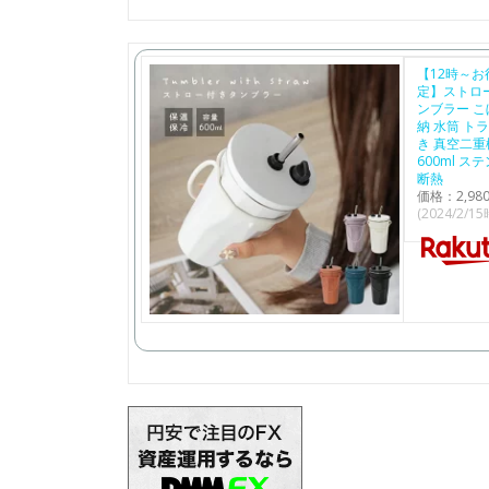
【12時～お
定】ストロ
ンブラー こ
納 水筒 ト
き 真空二重
600ml ス
断熱
価格：2,9
(2024/2/1