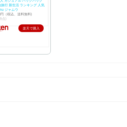
大人 カジュアル バックパック
泊旅行 新生活 ランキング 人気
mu ジャムウ
00円（税込、送料無料)
5時点)
楽天で購入