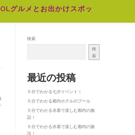
OLグルメとお出かけスポッ
検索
検
索
最近の投稿
５分でわかる七夕イベント！
敵
５分でわかる都内ホテルのプール
チ
５分でわかる水着で楽しむ都内の施
設！
５分でわかる水着で楽しむ都内の施
設！