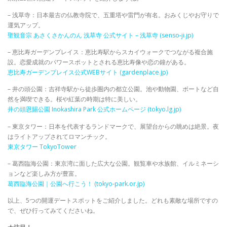
– 浅草寺：日本最古の仏教寺院で、五重塔や雷門が有名。おみくじやお守りで
運気アップ。
聖観音宗 あさくさかんのん 浅草寺 公式サイト – 浅草寺 (senso-ji.jp)
– 恵比寿ガーデンプレイス：恵比寿駅からスカイウォークでつながる複合施
設。恋愛成就のパワースポットとされる恵比寿像や恋の鐘がある。
恵比寿ガーデンプレイス公式WEBサイト (gardenplace.jp)
– 井の頭公園：吉祥寺駅から徒歩圏内の都立公園。池や動物園、ボートなど自
然を満喫できる。桜や紅葉の時期は特に美しい。
井の頭恩賜公園 Inokashira Park 公式ホームページ (tokyo.lg.jp)
– 東京タワー：日本を代表するランドマークで、展望台からの眺めは絶景。夜
はライトアップされてロマンチック。
東京タワー TokyoTower
– 葛西臨海公園：東京湾に面した広大な公園。観覧車や水族館、イルミネーシ
ョンなど楽しみ方が豊富。
葛西臨海公園｜公園へ行こう！ (tokyo-park.or.jp)
以上、5つの開運デートスポットをご紹介しました。どれも素敵な場所ですの
で、ぜひ行ってみてくださいね。