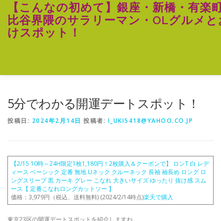
コ
【こんなの初めて】銀座・新橋・有楽
ン
比谷界隈のサラリーマン・OLグルメと
テ
けスポット！
ン
ツ
へ
ス
キ
ッ
プ
5分でわかる開運デートスポット！
投稿日:
2024年2月14日
投稿者:
I_UKI5418@YAHOO.CO.JP
【2/15 10時～24H限定1枚1,180円！2枚購入＆クーポンで】 ロンT 白 レデ
ィース ベーシック 定番 無地 Uネック クルーネック 長袖 袖長め ロング ロ
ングスリーブ 黒 カーキ グレー こなれ 大きいサイズ ゆったり 抜け感 スム
ース【 定番こなれロングカットソー 】
価格：3,979円（税込、送料無料) (2024/2/14時点)
楽天で購入
東京23区の開運デートスポットを紹介しますね。