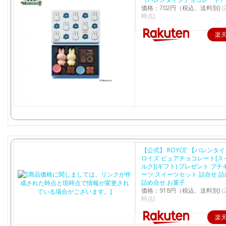
価格：702円（税込、送料別)
(
時点)
楽
【公式】 ROYCE’ 【バレンタ
ロイズ ピュアチョコレート[ス
ルク](ギフト) プレゼント プチ
ーツ スイーツセット 詰合せ 
詰め合せ お菓子
価格：918円（税込、送料別)
(
時点)
楽