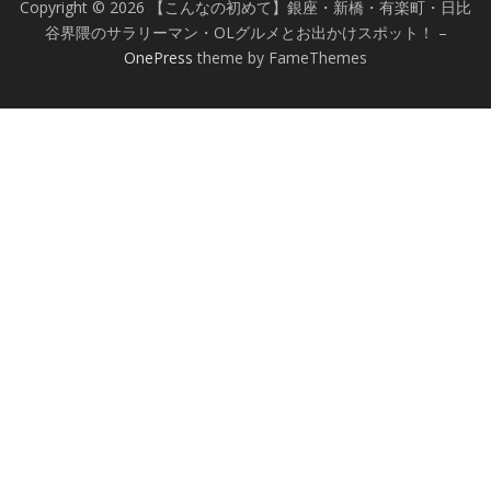
Copyright © 2026 【こんなの初めて】銀座・新橋・有楽町・日比
谷界隈のサラリーマン・OLグルメとお出かけスポット！
–
OnePress
theme by FameThemes