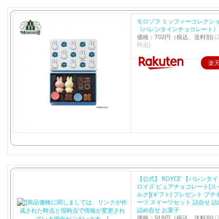
モロゾフ ミッフィーコレクショ
《バレンタインチョコレート》
価格：702円（税込、送料別)
(
時点)
楽
【公式】 ROYCE’ 【バレンタ
ロイズ ピュアチョコレート[ス
ルク](ギフト) プレゼント プチ
ーツ スイーツセット 詰合せ 
詰め合せ お菓子
価格：918円（税込、送料別)
(