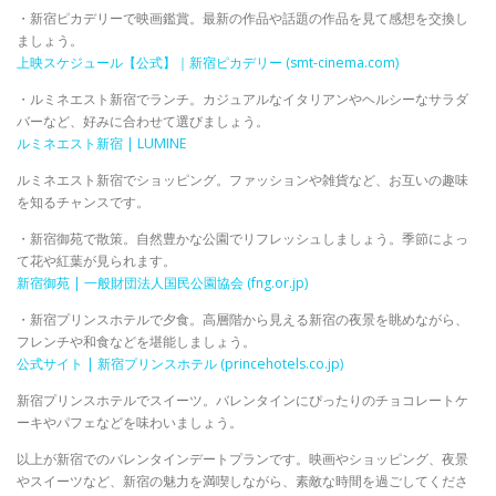
・新宿ピカデリーで映画鑑賞。最新の作品や話題の作品を見て感想を交換し
ましょう。
上映スケジュール【公式】｜新宿ピカデリー (smt-cinema.com)
・ルミネエスト新宿でランチ。カジュアルなイタリアンやヘルシーなサラダ
バーなど、好みに合わせて選びましょう。
ルミネエスト新宿 | LUMINE
ルミネエスト新宿でショッピング。ファッションや雑貨など、お互いの趣味
を知るチャンスです。
・新宿御苑で散策。自然豊かな公園でリフレッシュしましょう。季節によっ
て花や紅葉が見られます。
新宿御苑 | 一般財団法人国民公園協会 (fng.or.jp)
・新宿プリンスホテルで夕食。高層階から見える新宿の夜景を眺めながら、
フレンチや和食などを堪能しましょう。
公式サイト | 新宿プリンスホテル (princehotels.co.jp)
新宿プリンスホテルでスイーツ。バレンタインにぴったりのチョコレートケ
ーキやパフェなどを味わいましょう。
以上が新宿でのバレンタインデートプランです。映画やショッピング、夜景
やスイーツなど、新宿の魅力を満喫しながら、素敵な時間を過ごしてくださ