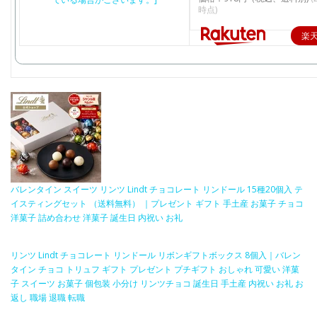
時点)
楽
バレンタイン スイーツ リンツ Lindt チョコレート リンドール 15種20個入 テ
イスティングセット （送料無料） ｜プレゼント ギフト 手土産 お菓子 チョコ
洋菓子 詰め合わせ 洋菓子 誕生日 内祝い お礼
リンツ Lindt チョコレート リンドール リボンギフトボックス 8個入｜バレン
タイン チョコ トリュフ ギフト プレゼント プチギフト おしゃれ 可愛い 洋菓
子 スイーツ お菓子 個包装 小分け リンツチョコ 誕生日 手土産 内祝い お礼 お
返し 職場 退職 転職