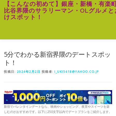
コ
【こんなの初めて】銀座・新橋・有楽
ン
比谷界隈のサラリーマン・OLグルメと
テ
けスポット！
ン
ツ
へ
ス
キ
ッ
プ
5分でわかる新宿界隈のデートスポッ
ト！
投稿日:
2024年2月2日
投稿者:
I_UKI5418@YAHOO.CO.JP
新宿でバレンタインデートなら、映画やショッピング、夜景やスイーツを楽
しむのがおすすめです。以下に250文字以内でデートプランをご紹介します。