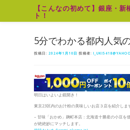
コ
【こんなの初めて】銀座・新
ン
ト！
テ
ン
ツ
へ
5分でわかる都内人気
ス
キ
投稿日:
2024年1月10日
投稿者:
I_UKI5418@YAHOO
ッ
プ
明日はいよいよ鏡開き！
東京23区内のお汁粉の美味しいお店３店を紹介しま
– 甘味「おかめ」麹町本店：北海道十勝産の小豆を
が絶絶妙にマッチします。