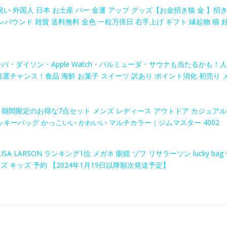
い 外国人 日本 お土産 バー 金運 アップ グッズ【お金招き猫 金 】招
インバウンド 雑貨 送料無料 金色 一粒万倍日 右手上げ ギフト 縁起物 猫 
・ルンバ・ダイソン・Apple Watch・バルミューダ・サウナも当たるかも！人
当選チャンス！食品 海鮮 お菓子 スイーツ 訳あり ポイント消化 初売り 
万円相当!!／ 期間限定のお得な7点セット メンズ レディース アウトドア カジュアル
ッキーバッグ かっこいい かわいい マルチカラー｜ジムマスター 4002
LISA LARSON ランキング1位 メガネ 眼鏡 ゾフ リサラーソン lucky bag
ズ キッズ 予約 【2024年1月19日以降順次発送予定】