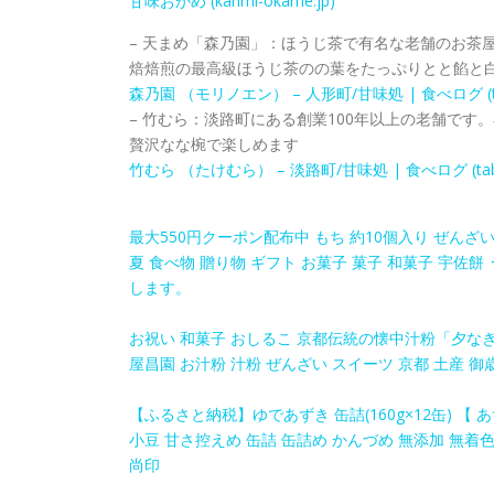
甘味おかめ (kanmi-okame.jp)
– 天まめ「森乃園」：ほうじ茶で有名な老舗のお茶
焙焙煎の最高級ほうじ茶のの葉をたっぷりとと餡と
森乃園 （モリノエン） – 人形町/甘味処 | 食べログ (tab
– 竹むら：淡路町にある創業100年以上の老舗で
贅沢なな椀で楽しめます
竹むら （たけむら） – 淡路町/甘味処 | 食べログ (tabe
最大550円クーポン配布中 もち 約10個入り ぜんざ
夏 食べ物 贈り物 ギフト お菓子 菓子 和菓子 宇
します。
お祝い 和菓子 おしるこ 京都伝統の懐中汁粉「夕なぎ」
屋昌園 お汁粉 汁粉 ぜんざい スイーツ 京都 土産 御歳
【ふるさと納税】ゆであずき 缶詰(160g×12缶) 【
小豆 甘さ控えめ 缶詰 缶詰め かんづめ 無添加 無着色 
尚印