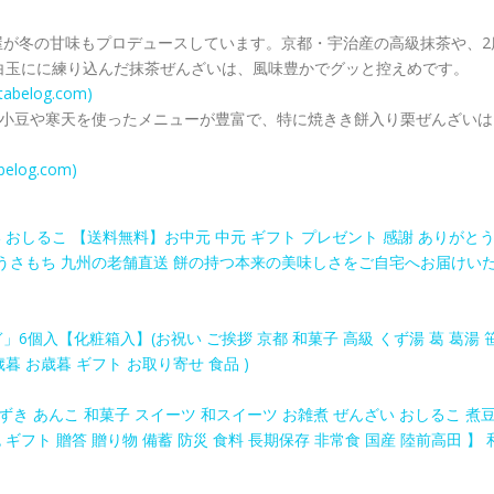
屋が冬の甘味もプロデュースしています。京都・宇治産の高級抹茶や、2
白玉にに練り込んだ抹茶ぜんざいは、風味豊かでグッと控えめです。
elog.com)
す。小豆や寒天を使ったメニューが豊富で、特に焼きき餅入り栗ぜんざいは
log.com)
い おしるこ 【送料無料】お中元 中元 ギフト プレゼント 感謝 ありがと
佐餅 うさもち 九州の老舗直送 餅の持つ本来の美味しさをご自宅へお届けい
6個入【化粧箱入】(お祝い ご挨拶 京都 和菓子 高級 くず湯 葛 葛湯 
暮 お歳暮 ギフト お取り寄せ 食品 )
 あずき あんこ 和菓子 スイーツ 和スイーツ お雑煮 ぜんざい おしるこ 煮
ギフト 贈答 贈り物 備蓄 防災 食料 長期保存 非常食 国産 陸前高田 】 