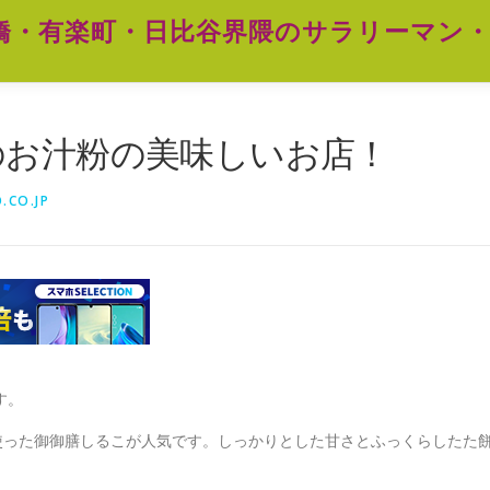
橋・有楽町・日比谷界隈のサラリーマン・
のお汁粉の美味しいお店！
.CO.JP
す。
使った御御膳しるこが人気です。しっかりとした甘さとふっくらしたた