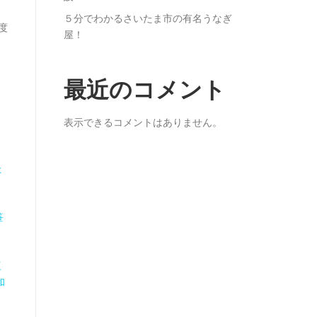
５分でわかるさいたま市の有名うなぎ
度
屋！
最近のコメント
表示できるコメントはありません。
う
た
笹
豆
和