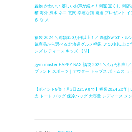
置物 かわいい 嬉しいお声が続々！開運 宝くじ 開店祝
猫 海外 風水 ネコ 玄関 幸運な猫 発送 プレゼント 
き な 人
福袋 2024 ＼総額350万円以上！／ 新型Switch
気商品から選べる.北海道グルメ福袋. 3150名以上に
ンズ レディース キッズ 【M】
gym master HAPPY BAG 福袋 2024 ＼4
ブランド スポーツ｜アウター トップス ボトムス ラ
【ポイント8倍! 1月3日23:59まで】福袋2024 Zoff｜
支 トート バッグ 保冷バッグ 大容量 レディース メン