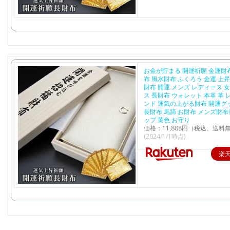
お金が貯まる 開運祈願 金運財
布 風水財布 ふくろう 金運 上昇
財布 開運 メンズ レディース 
ス 長財布 ウォレット 本革 革 
ンド 運気の上がる財布 開運グ
長財布 馬蹄 お財布 メンズ財布
ップ 黄色 お守り
価格：11,888円（税込、送料無
(2024/1/1時点)
楽