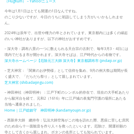
（HugKum） – Yahoo!ニュース
今年は1月1日はとても開運の1日なんですね。
のこり少ないですが、今日のうちに初詣してしまう方がいいかもしれませ
ん。
2024年は辰年で、出世や権力の年とされています。東京都内には多くの縁起
のいい神社がありますが、以下の神社がおすすめです。
– 深大寺：調布八景の一つに数えられる天台宗の古刹で、毎年3月3・4日には
境内でだるま市が開かれます。深大寺そばは、江戸時代からの名物です。
深大寺ホームページ【厄除元三大師 深大寺】東京都調布市 (jindaiji.or.jp)
– 芝大神宮：「関東のお伊勢様」として信仰を集め、9月の例大祭は期間が長
く盛大で、「だらだら祭り」として親しまれています。
芝大神宮 (shibadaijingu.com)
– 神田神社（神田明神）：江戸下町のシンボル的存在で、現在の大手町あたり
から駿河台を経て、元和2（1616）年に江戸城の表鬼門守護の場所にあたる
当地へ遷座されました。
Home｜江戸総鎮守 神田明神 (kandamyoujin.or.jp)
– 西新井大師 總持寺：弘法大師空海がこの地を訪れた際、悪疫に苦しむ庶民
のため自ら十一面観音を作り人々を救ったといいます。厄除け、開運祈願の
寺として古くから親しまれ、ボタンの名所としても知られています。