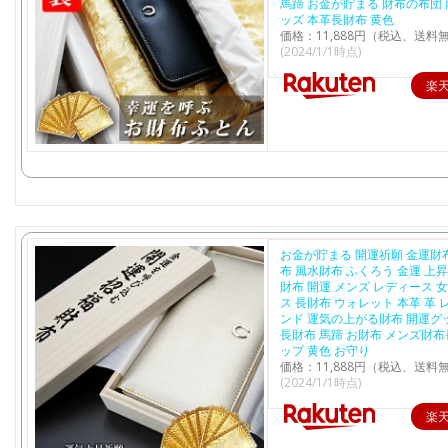
馬蹄 お金が貯まる 財布の布団 
ッズ 本革長財布 黄色
価格：11,888円（税込、送料無
(2024/1/1時点)
楽
お金が貯まる 開運祈願 金運財
布 風水財布 ふくろう 金運 上昇
財布 開運 メンズ レディース 
ス 長財布 ウォレット 本革 革 
ンド 運気の上がる財布 開運グ
長財布 馬蹄 お財布 メンズ財布
ップ 黄色 お守り
価格：11,888円（税込、送料無
(2024/1/1時点)
楽