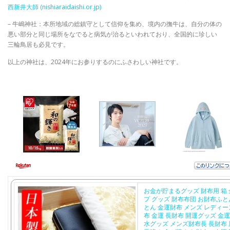
西新井大師 (nishiaraidaishi.or.jp)
– 牛嶋神社：本所地域の総鎮守として信仰を集め、境内の撫牛は、自分の体の
悪い部分と同じ場所をなでると病気が治るといわれており、全国的に珍しい
三輪鳥居も必見です。
以上の神社は、2024年にお参りするのにふさわしい神社です。
お金が貯まるグッズ 財布用 箱
プ グッズ 財布布団 お財布ふと
とん 金運財布 メンズ レディー
布 金運 長財布 開運グッズ 金
水グッズ メンズ財布長 長財布