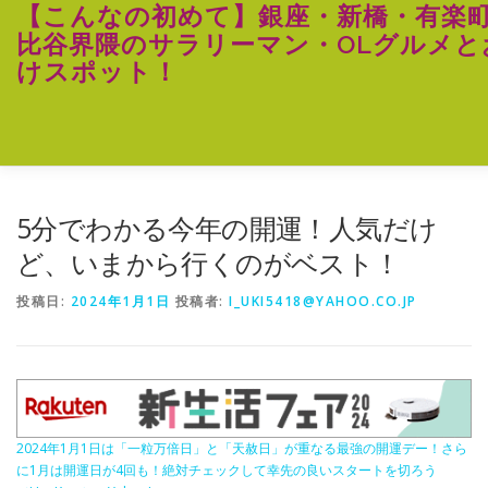
コ
【こんなの初めて】銀座・新橋・有楽
ン
比谷界隈のサラリーマン・OLグルメと
テ
けスポット！
ン
ツ
へ
ス
キ
ッ
プ
5分でわかる今年の開運！人気だけ
ど、いまから行くのがベスト！
投稿日:
2024年1月1日
投稿者:
I_UKI5418@YAHOO.CO.JP
2024年1月1日は「一粒万倍日」と「天赦日」が重なる最強の開運デー！さら
に1月は開運日が4回も！絶対チェックして幸先の良いスタートを切ろう