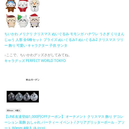
ちいかわ メリクリ クリスマス ぬいぐるみ モモンガ ハチワレ うさぎ くりまん
じゅう 人形 全6種セット プライズ ぬいぐるみ1 ぬいぐるみ2 クリスマス ツリ
ー 飾り 可愛い キャラクター 子供 サンタ
↓ここで、ちいかわグッズさがしてみてね。
キャラグッズ PERFECT WORLD TOKYO
【LINE友達登録1,000円OFFクーポン】 オーナメント クリスマス 飾り デコレ
ーション 装飾 おしゃれ パーティー イベント / クリアグリッターボール・アソ
ート 80mm 4個入 /A (rco)