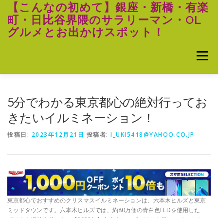
コ
【こんなの初めて】銀座・新橋・有楽
ン
町・日比谷界隈のサラリーマン・OL
テ
グルメとお出かけスポット！
ン
ツ
へ
メニュー
ス
キ
ッ
プ
5分でわかる東京都心の絶対行ってお
きたいイルミネーション！
投稿日:
2023年12月21日
投稿者:
I_UKI5418@YAHOO.CO.JP
東京都心でおすすめのクリスマスイルミネーションは、六本木ヒルズと東京
ミッドタウンです。六本木ヒルズでは、約80万個の青白色LEDを使用した