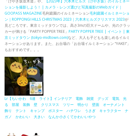
「けやき坂並木道」や、
【2023年】六本木ヒルズ（けやき坂）のイルミネー
ションを撮影しよう！ | カメラ・レンズ選びと写真撮影のWebガイド｜
GOOPASS MAGAZINE
毛利庭園のイルミネーション
毛利庭園イルミネーショ
ン｜ROPPONGI HILLS CHRISTMAS 2023｜六本木ヒルズクリスマス 2023
が
見どころです。東京ミッドタウンでは、高さ3mの巨大ドームや、光のクラッ
カーが弾ける「PARTY POPPER TREE」
PARTY POPPER TREE | イベント | 東
京ミッドタウン (tokyo-midtown.com)
など、大人も子どもも楽しめるイルミ
ネーションがあります。また、お台場の「お台場イルミネーション “YAKEI”」
もおすすめです。。。
Lr【ちいかわ 6連 ライト】インテリア 電飾 雑貨 グッズ 電気 光
る 部屋 装飾 壁 クリスマス ツリー 明かり 壁面 オーナメント
飾り テント キャンプ ポスター ハチワレ うさぎ キャラクター ナ
ガノ かわいい 大きい なんか小さくてかわいいやつ