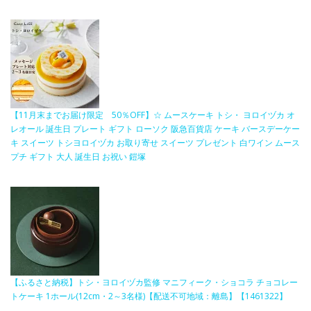
【11月末までお届け限定 50％OFF】☆ ムースケーキ トシ・ ヨロイヅカ オ
レオール 誕生日 プレート ギフト ローソク 阪急百貨店 ケーキ バースデーケー
キ スイーツ トシヨロイヅカ お取り寄せ スイーツ プレゼント 白ワイン ムース
プチ ギフト 大人 誕生日 お祝い 鎧塚
【ふるさと納税】トシ・ヨロイヅカ監修 マニフィーク・ショコラ チョコレー
トケーキ 1ホール(12cm・2～3名様)【配送不可地域：離島】【1461322】