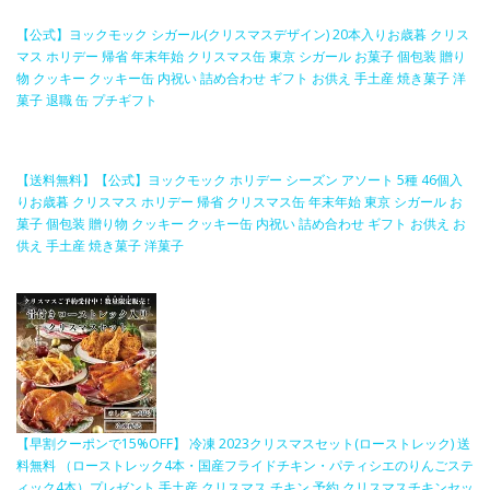
【公式】ヨックモック シガール(クリスマスデザイン) 20本入りお歳暮 クリス
マス ホリデー 帰省 年末年始 クリスマス缶 東京 シガール お菓子 個包装 贈り
物 クッキー クッキー缶 内祝い 詰め合わせ ギフト お供え 手土産 焼き菓子 洋
菓子 退職 缶 プチギフト
【送料無料】【公式】ヨックモック ホリデー シーズン アソート 5種 46個入
りお歳暮 クリスマス ホリデー 帰省 クリスマス缶 年末年始 東京 シガール お
菓子 個包装 贈り物 クッキー クッキー缶 内祝い 詰め合わせ ギフト お供え お
供え 手土産 焼き菓子 洋菓子
【早割クーポンで15%OFF】 冷凍 2023クリスマスセット(ローストレック) 送
料無料 （ローストレック4本・国産フライドチキン・パティシエのりんごステ
ィック4本）プレゼント 手土産 クリスマス チキン 予約 クリスマスチキンセッ