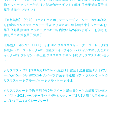
物 クッキー クッキー缶 内祝い 詰め合わせ ギフト お供え 手土産 焼き菓子 洋
菓子 退職 缶 プチギフト
【送料無料】【公式】ヨックモック ホリデー シーズン アソート 5種 46個入
りお歳暮 クリスマス ホリデー 帰省 クリスマス缶 年末年始 東京 シガール お
菓子 個包装 贈り物 クッキー クッキー缶 内祝い 詰め合わせ ギフト お供え お
供え 手土産 焼き菓子 洋菓子
【早割クーポンで15%OFF】 冷凍 2023クリスマスセット(ローストレック) 送
料無料 （ローストレック4本・国産フライドチキン・パティシエのりんごステ
ィック4本）プレゼント 手土産 クリスマス チキン 予約 クリスマスチキンセッ
ト
クリスマス 2023 【期間限定12/23～25お届け】 銀座千疋屋 銀座タルト(フル
ーツ) 約15cm 5号 SKX005-N スイーツ 洋菓子 千疋屋 ギフト タルト ケーキ ク
リスマスケーキ フルーツケーキ タルトケーキ 冷凍
クリスマスケーキ 予約 早割 4号 5号 スイーツ 誕生日ケーキ お歳暮 プレゼン
ト ギフト 2023 バースデー 手作り 4号 ミルクレープ 2人 3人用 4人用 生チョ
コプレミアムミルクレープケーキ