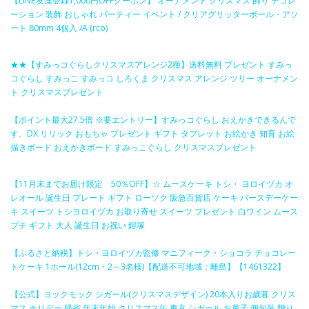
【LINE友達登録1,000円OFFクーポン】 オーナメント クリスマス 飾り デコレ
ーション 装飾 おしゃれ パーティー イベント / クリアグリッターボール・アソ
ート 80mm 4個入 /A (rco)
★★【すみっコぐらしクリスマスアレンジ2種】送料無料 プレゼント すみっ
コぐらし すみっこ すみっコ しろくま クリスマス アレンジ ツリー オーナメン
ト クリスマスプレゼント
【ポイント最大27.5倍 ※要エントリー】すみっコぐらし おえかきできるんで
す。DX リリック おもちゃ プレゼント ギフト タブレット お絵かき 知育 お絵
描きボード おえかきボード すみっこぐらし クリスマスプレゼント
【11月末までお届け限定 50％OFF】☆ ムースケーキ トシ・ ヨロイヅカ オ
レオール 誕生日 プレート ギフト ローソク 阪急百貨店 ケーキ バースデーケー
キ スイーツ トシヨロイヅカ お取り寄せ スイーツ プレゼント 白ワイン ムース
プチ ギフト 大人 誕生日 お祝い 鎧塚
【ふるさと納税】トシ・ヨロイヅカ監修 マニフィーク・ショコラ チョコレー
トケーキ 1ホール(12cm・2～3名様)【配送不可地域：離島】【1461322】
【公式】ヨックモック シガール(クリスマスデザイン) 20本入りお歳暮 クリス
マス ホリデー 帰省 年末年始 クリスマス缶 東京 シガール お菓子 個包装 贈り