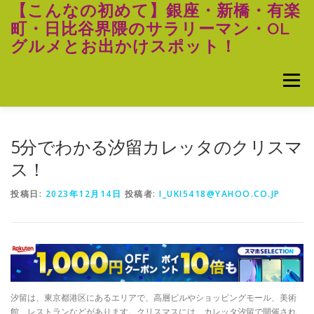
コ
【こんなの初めて】銀座・新橋・有楽
ン
町・日比谷界隈のサラリーマン・OL
テ
グルメとお出かけスポット！
ン
ツ
へ
メニュー
ス
キ
ッ
プ
5分でわかる汐留カレッタのクリスマ
ス！
投稿日:
2023年12月14日
投稿者:
I_UKI5418@YAHOO.CO.JP
汐留は、東京都港区にあるエリアで、高層ビルやショッピングモール、美術
館、レストランなどがあります。クリスマスには、カレッタ汐留で開催され