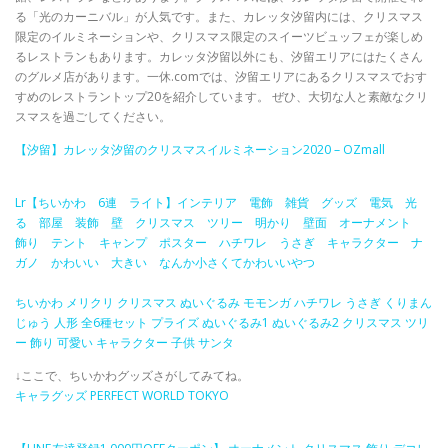
る「光のカーニバル」が人気です。また、カレッタ汐留内には、クリスマス
限定のイルミネーションや、クリスマス限定のスイーツビュッフェが楽しめ
るレストランもあります。カレッタ汐留以外にも、汐留エリアにはたくさん
のグルメ店があります。一休.comでは、汐留エリアにあるクリスマスでおす
すめのレストラントップ20を紹介しています。 ぜひ、大切な人と素敵なクリ
スマスを過ごしてください。
【汐留】カレッタ汐留のクリスマスイルミネーション2020 – OZmall
Lr【ちいかわ 6連 ライト】インテリア 電飾 雑貨 グッズ 電気 光
る 部屋 装飾 壁 クリスマス ツリー 明かり 壁面 オーナメント
飾り テント キャンプ ポスター ハチワレ うさぎ キャラクター ナ
ガノ かわいい 大きい なんか小さくてかわいいやつ
ちいかわ メリクリ クリスマス ぬいぐるみ モモンガ ハチワレ うさぎ くりまん
じゅう 人形 全6種セット プライズ ぬいぐるみ1 ぬいぐるみ2 クリスマス ツリ
ー 飾り 可愛い キャラクター 子供 サンタ
↓ここで、ちいかわグッズさがしてみてね。
キャラグッズ PERFECT WORLD TOKYO