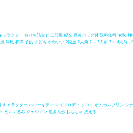
 キャラクター おせち詰合せ 二段重 紀文 保冷バッグ付 送料無料 hello kitt
洋風 和洋 子供 子ども かわいい 2段重 2人前 2～ 3人前 3～ 4人前 プ
無料 キャラクター ハローキティ マイメロディ クロミ ポムポムプリン シ
ト ぬいぐるみ クッション 抱き人形 おもちゃ 洗える