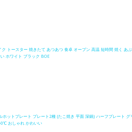
イク トースター 焼きたて あつあつ 食卓 オープン 高温 短時間 焼く あぶ
い ホワイト ブラック BOE
ルホットプレート プレート2種 (たこ焼き 平面 深鍋) ハーフプレート グ
50℃ おしゃれ かわいい