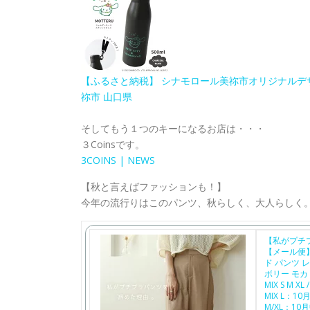
【ふるさと納税】 シナモロール美祢市オリジナルデザイ
祢市 山口県
そしてもう１つのキーになるお店は・・・
３Coinsです。
3COINS | NEWS
【秋と言えばファッションも！】
今年の流行りはこのパンツ、秋らしく、大人らしく。
【私がプチ
【メール便】
ド パンツ 
ボリー モカ
MIX S M 
MIX L：1
M/XL：1