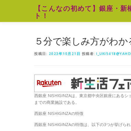
コ
【こんなの初めて】銀座・新
ン
ト！
テ
ン
ツ
へ
５分で楽しみ方がわか
ス
キ
投稿日:
2023年10月21日
投稿者:
I_UKI5418@YAHO
ッ
プ
西銀座 NISHIGINZAは、東京都中央区銀座にあ
までの商業施設である。
西銀座 NISHIGINZAの特徴
西銀座 NISHIGINZAの特徴は、以下の3つが挙げら