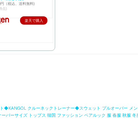
50円（税込、送料無料)
4時点)
楽天で購入
ト◆KANGOL クルーネックトレーナー◆スウェット プルオーバー メン
オーバーサイズ トップス 韓国 ファッション ペアルック 服 春服 秋服 冬