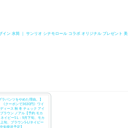
ン 水筒 ｜ サンリオ シナモロール コラボ オリジナル プレゼント 美
​
プラパンツをやめた理由。】
《クーポンで3630円》ワイ
レディース 秋 冬 チェック アイ
 ブラウン ノアル【予約 モカ
XL / ネイビーS L：9月下旬、モカ
0月上旬、ブラウンS-L/ネイビー
0月中旬発送予定】