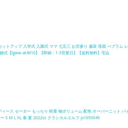
ットアップ 入学式 入園式 ママ 七五三 お宮参り 服装 母親 ぺプラム 
婚式【lgww-at4910】【即納：1-5営業日】【送料無料】宅込
レディース セーター もっちり 軽量 袖ボリューム 配色 オーバーニット バ
 L XL 春 夏 2022ss クラシカルエルフ jv1050049