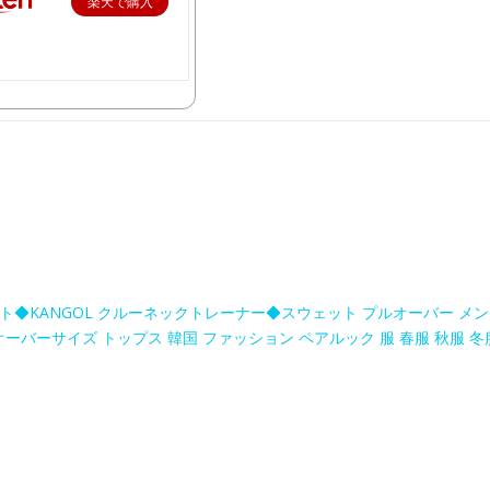
楽天で購入
ト◆KANGOL クルーネックトレーナー◆スウェット プルオーバー メン
オーバーサイズ トップス 韓国 ファッション ペアルック 服 春服 秋服 冬