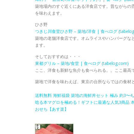
築地場内のすぐ近くにある洋食店です。昔ながらの
を味わえます。
ひさ野
つきじ川食堂ひさ野 – 築地/洋食 | 食べログ (tabelog.
築地の老舗洋食店です。オムライスやハンバーグな
ます。
そしておすすめは・・・
東都グリル – 築地/食堂 | 食べログ (tabelog.com)
ここ、洋食も新鮮な魚介も食べられる。。ここ最高
築地で洋食を味わえば、東京の台所ならではの食材
送料無料 海鮮福袋 築地の海鮮丼セット 極み 約3〜
唸る本マグロを極める！ギフトに最適な人気3商品 本鮪
おせち【あす楽】