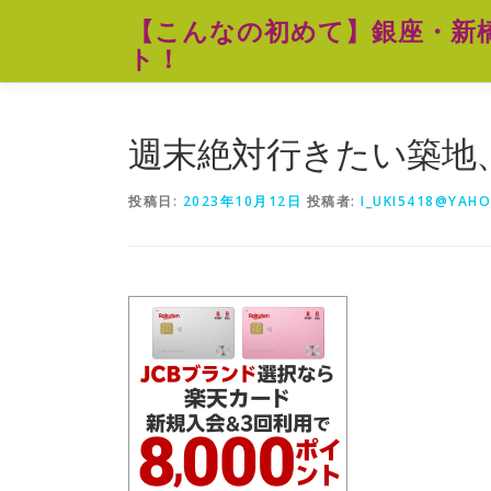
コ
【こんなの初めて】銀座・新
ン
ト！
テ
ン
ツ
へ
週末絶対行きたい築地
ス
キ
投稿日:
2023年10月12日
投稿者:
I_UKI5418@YAHO
ッ
プ