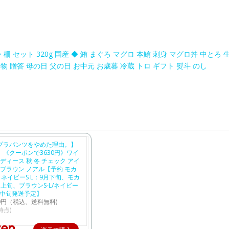
セット 320g 国産 ◆ 鮪 まぐろ マグロ 本鮪 刺身 マグロ丼 中とろ 
物 贈答 母の日 父の日 お中元 お歳暮 冷蔵 トロ ギフト 熨斗 のし
​
プラパンツをやめた理由。】
《クーポンで3630円》ワイ
レディース 秋 冬 チェック アイ
 ブラウン ノアル【予約 モカ
XL / ネイビーS L：9月下旬、モカ
0月上旬、ブラウンS-L/ネイビー
0月中旬発送予定】
50円（税込、送料無料)
4時点)