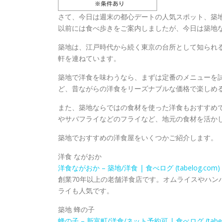
さて、今日は週末の都心デートの人気スポット、築
以前には食べ歩きをご案内しましたが、今日は築地
築地は、江戸時代から続く東京の台所として知られ
軒を連ねています。
築地で洋食を味わうなら、まずは定番のメニューを
ど、昔ながらの洋食をリーズナブルな価格で楽しめ
また、築地ならではの食材を使った洋食もおすすめ
やサバフライなどのフライなど、地元の食材を活か
築地でおすすめの洋食屋をいくつかご紹介します。
洋食 ながおか
洋食ながおか – 築地/洋食 | 食べログ (tabelog.com)
創業70年以上の老舗洋食店です。オムライスやハン
ライも人気です。
築地 蜂の子
蜂の子 – 新富町/洋食/ネット予約可 | 食べログ (tabelo