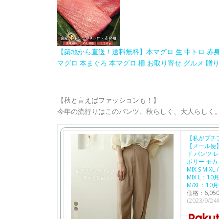
【築地から直送！送料無料】本マグロ 生 中トロ 赤身 柵 
マグロ 本まぐろ 本マグロ 柵 お取り寄せ グルメ 贈り
【秋と言えばファッションも！】
今年の流行りはこのパンツ、秋らしく、大人らしく。
【私がプチ
【メール便】
ド パンツ 
ボリー モカ
MIX S M 
MIX L：1
M/XL：1
価格：6,0
(2023/9/2