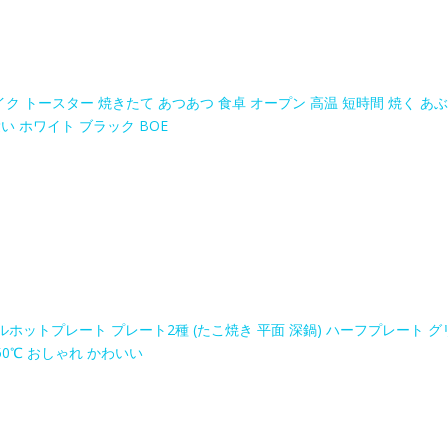
イク トースター 焼きたて あつあつ 食卓 オープン 高温 短時間 焼く あぶ
い ホワイト ブラック BOE
ルホットプレート プレート2種 (たこ焼き 平面 深鍋) ハーフプレート グ
50℃ おしゃれ かわいい