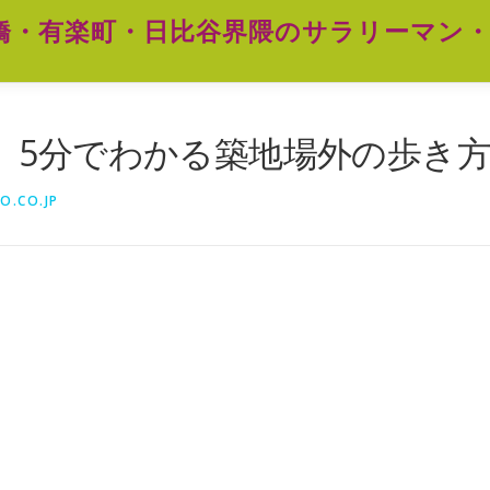
橋・有楽町・日比谷界隈のサラリーマン・
、5分でわかる築地場外の歩き
O.CO.JP