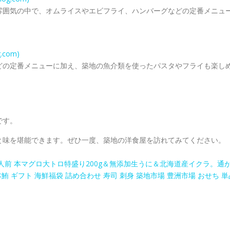
雰囲気の中で、オムライスやエビフライ、ハンバーグなどの定番メニュ
com)
どの定番メニューに加え、築地の魚介類を使ったパスタやフライも楽し
です。
と味を堪能できます。ぜひ一度、築地の洋食屋を訪れてみてください。
4人前 本マグロ大トロ特盛り200g＆無添加生うに＆北海道産イクラ。通
 ギフト 海鮮福袋 詰め合わせ 寿司 刺身 築地市場 豊洲市場 おせち 単