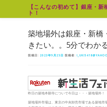
コ
【こんなの初めて】銀座・新
ン
ト！
テ
ン
ツ
へ
築地場外は銀座・新橋
ス
キ
きたい。。5分でわか
ッ
プ
投稿日:
2023年9月25日
投稿者:
I_UKI5418@YAHOO
昨日の築地本願寺についで今日は・・・築地場外！
築地場外市場は、東京の中央卸売市場である築地市場