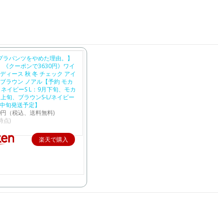
​
プラパンツをやめた理由。】
《クーポンで3630円》ワイ
レディース 秋 冬 チェック アイ
 ブラウン ノアル【予約 モカ
XL / ネイビーS L：9月下旬、モカ
0月上旬、ブラウンS-L/ネイビー
0月中旬発送予定】
50円（税込、送料無料)
4時点)
楽天で購入