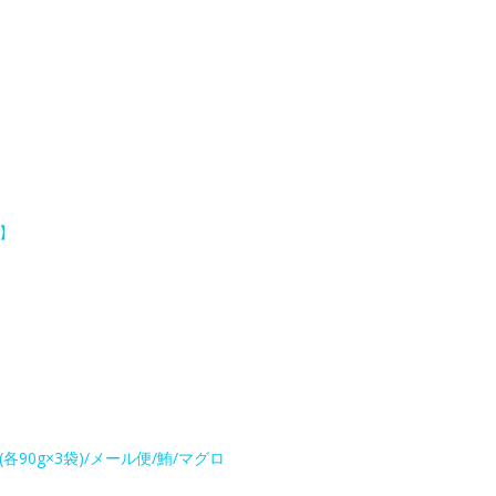
】
0g×3袋)/メール便/鮪/マグロ