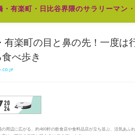
橋・有楽町・日比谷界隈のサラリーマン・
・有楽町の目と鼻の先！一度は
る食べ歩き
.CO.JP
の周辺に広がる、約460軒の飲食店や食料品店が立ち並ぶ、活気あふ