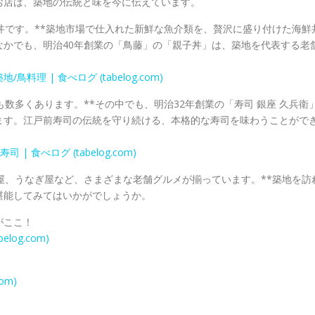
お店は、築地の伝統と味を今に伝えています。
丼です。**築地市場で仕入れた新鮮な魚介類を、贅沢に盛り付けた海鮮
かでも、明治40年創業の「鳥藤」の「親子丼」は、築地を代表する老
料理 | 食べログ (tabelog.com)
数多くあります。**その中でも、明治32年創業の「寿司 銀座 久兵衛
ます。江戸前寿司の伝統を守り続ける、本格的な寿司を味わうことがで
| 食べログ (tabelog.com)
屋、うなぎ屋など、さまざまな老舗グルメが揃っています。**築地を訪
堪能してみてはいかがでしょうか。
がここ！
log.com)
om)