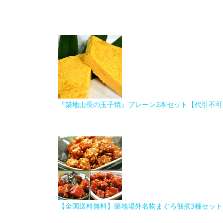
『築地山長の玉子焼』プレーン2本セット【代引不可
【全国送料無料】築地場外名物まぐろ佃煮3種セット(各9