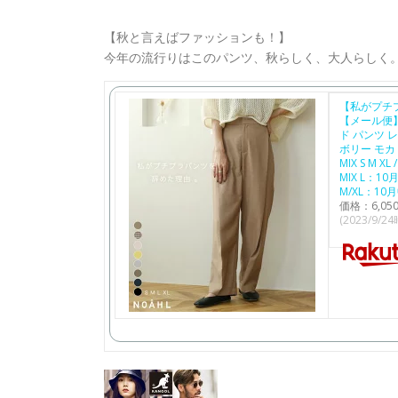
【秋と言えばファッションも！】
今年の流行りはこのパンツ、秋らしく、大人らしく。
【私がプチ
【メール便】
ド パンツ 
ボリー モカ
MIX S M 
MIX L：1
M/XL：1
価格：6,0
(2023/9/2