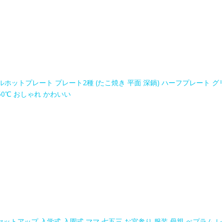
ルホットプレート プレート2種 (たこ焼き 平面 深鍋) ハーフプレート グ
50℃ おしゃれ かわいい
ットアップ 入学式 入園式 ママ 七五三 お宮参り 服装 母親 ぺプラム 