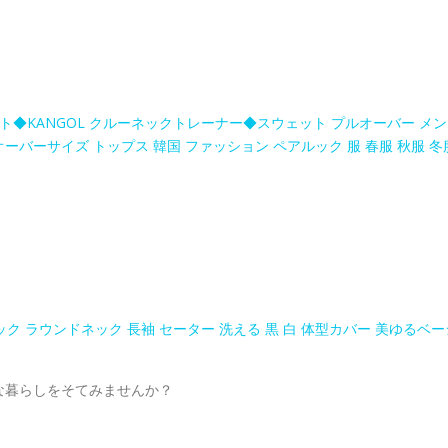
ト◆KANGOL クルーネックトレーナー◆スウェット プルオーバー メン
オーバーサイズ トップス 韓国 ファッション ペアルック 服 春服 秋服 冬
ク ラウンドネック 長袖 セーター 洗える 黒 白 体型カバー 美ゆるベー
な暮らしをそてみませんか？