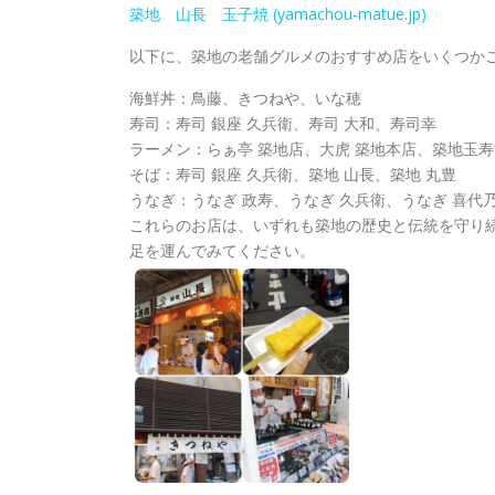
築地 山長 玉子焼 (yamachou-matue.jp)
以下に、築地の老舗グルメのおすすめ店をいくつか
海鮮丼：鳥藤、きつねや、いな穂
寿司：寿司 銀座 久兵衛、寿司 大和、寿司幸
ラーメン：らぁ亭 築地店、大虎 築地本店、築地玉寿
そば：寿司 銀座 久兵衛、築地 山長、築地 丸豊
うなぎ：うなぎ 政寿、うなぎ 久兵衛、うなぎ 喜代
これらのお店は、いずれも築地の歴史と伝統を守り
足を運んでみてください。