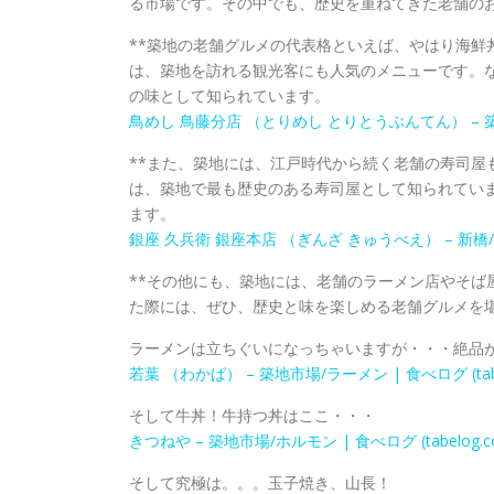
る市場です。その中でも、歴史を重ねてきた老舗の
**築地の老舗グルメの代表格といえば、やはり海鮮
は、築地を訪れる観光客にも人気のメニューです。な
の味として知られています。
鳥めし 鳥藤分店 （とりめし とりとうぶんてん） – 築地/鳥
**また、築地には、江戸時代から続く老舗の寿司屋も
は、築地で最も歴史のある寿司屋として知られてい
ます。
銀座 久兵衛 銀座本店 （ぎんざ きゅうべえ） – 新橋/寿司 
**その他にも、築地には、老舗のラーメン店やそば
た際には、ぜひ、歴史と味を楽しめる老舗グルメを
ラーメンは立ちぐいになっちゃいますが・・・絶品
若葉 （わかば） – 築地市場/ラーメン | 食べログ (tabe
そして牛丼！牛持つ丼はここ・・・
きつねや – 築地市場/ホルモン | 食べログ (tabelog.c
そして究極は。。。玉子焼き、山長！