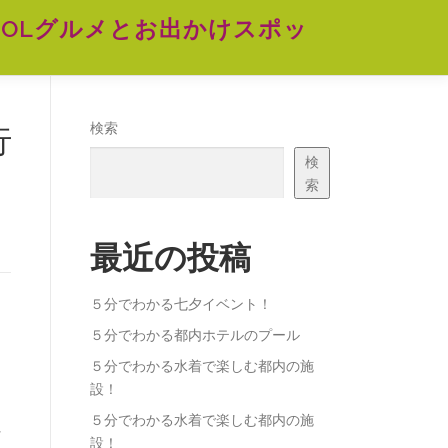
OLグルメとお出かけスポッ
行
検索
検
索
最近の投稿
５分でわかる七夕イベント！
５分でわかる都内ホテルのプール
５分でわかる水着で楽しむ都内の施
設！
５分でわかる水着で楽しむ都内の施
れ
設！