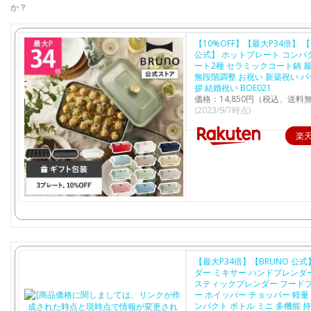
か？
【10%OFF】【最大P34倍】 【
公式】 ホットプレート コンパ
ート2種 セラミックコート鍋 最
無段階調整 お祝い 新築祝い パ
拶 結婚祝い BOE021
価格：14,850円（税込、送料無
(2023/9/7時点)
楽
【最大P34倍】【BRUNO 公式
ダー ミキサー ハンドブレンダ
スティックブレンダー フード
ー ホイッパー チョッパー 軽量
ンパクト ボトル ミニ 多機能 