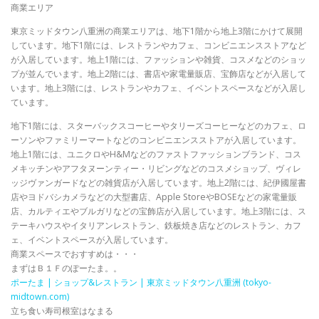
商業エリア
東京ミッドタウン八重洲の商業エリアは、地下1階から地上3階にかけて展開
しています。地下1階には、レストランやカフェ、コンビニエンスストアなど
が入居しています。地上1階には、ファッションや雑貨、コスメなどのショッ
プが並んでいます。地上2階には、書店や家電量販店、宝飾店などが入居して
います。地上3階には、レストランやカフェ、イベントスペースなどが入居し
ています。
地下1階には、スターバックスコーヒーやタリーズコーヒーなどのカフェ、ロ
ーソンやファミリーマートなどのコンビニエンスストアが入居しています。
地上1階には、ユニクロやH&Mなどのファストファッションブランド、コス
メキッチンやアフタヌーンティー・リビングなどのコスメショップ、ヴィレ
ッジヴァンガードなどの雑貨店が入居しています。地上2階には、紀伊國屋書
店やヨドバシカメラなどの大型書店、Apple StoreやBOSEなどの家電量販
店、カルティエやブルガリなどの宝飾店が入居しています。地上3階には、ス
テーキハウスやイタリアンレストラン、鉄板焼き店などのレストラン、カフ
ェ、イベントスペースが入居しています。
商業スペースでおすすめは・・・
まずはＢ１Ｆのぽーたま。。
ポーたま | ショップ&レストラン | 東京ミッドタウン八重洲 (tokyo-
midtown.com)
立ち食い寿司根室はなまる