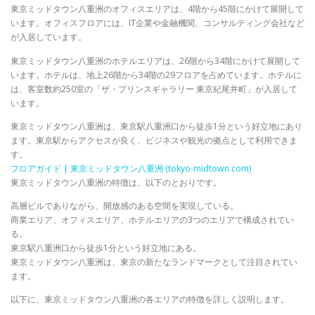
東京ミッドタウン八重洲のオフィスエリアは、4階から45階にかけて展開して
います。オフィスフロアには、IT企業や金融機関、コンサルティング会社など
が入居しています。
東京ミッドタウン八重洲のホテルエリアは、26階から34階にかけて展開して
います。ホテルは、地上26階から34階の29フロアを占めています。ホテルに
は、客室数約250室の「ザ・プリンスギャラリー 東京紀尾井町」が入居して
います。
東京ミッドタウン八重洲は、東京駅八重洲口から徒歩1分という好立地にあり
ます。東京駅からアクセスが良く、ビジネスや観光の拠点として利用できま
す。
フロアガイド | 東京ミッドタウン八重洲 (tokyo-midtown.com)
東京ミッドタウン八重洲の特徴は、以下のとおりです。
高層ビルでありながら、開放感のある空間を実現している。
商業エリア、オフィスエリア、ホテルエリアの3つのエリアで構成されてい
る。
東京駅八重洲口から徒歩1分という好立地にある。
東京ミッドタウン八重洲は、東京の新たなランドマークとして注目されてい
ます。
以下に、東京ミッドタウン八重洲の各エリアの特徴を詳しく説明します。