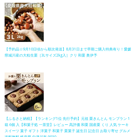
【予約品☆9月10日頃から順次発送】8月31日まで早期ご購入特典有り！愛媛
県城川産の大粒生栗［3Lサイズ2kg入］クリ 和栗 奥伊予
【ふるさと納税】【ランキング1位 先行予約】元祖 栗きんとん モンブラン 1
箱 6個 入【和菓子処 一茶堂】レビュー 高評価 和栗 国産栗 くり 人気 ケーキ
スイーツ 菓子 ギフト 洋菓子 和菓子 栗菓子 誕生日 記念日 お取り寄せ グルメ
送料無料 岐阜県 中津川市 9030