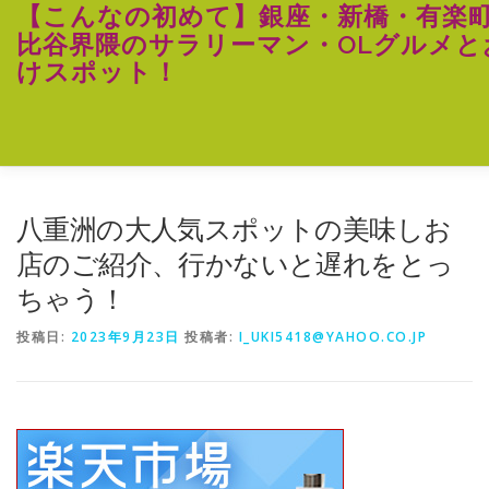
コ
【こんなの初めて】銀座・新橋・有楽
ン
比谷界隈のサラリーマン・OLグルメと
テ
けスポット！
ン
ツ
へ
ス
キ
ッ
プ
八重洲の大人気スポットの美味しお
店のご紹介、行かないと遅れをとっ
ちゃう！
投稿日:
2023年9月23日
投稿者:
I_UKI5418@YAHOO.CO.JP