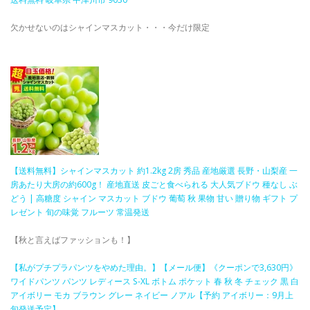
欠かせないのはシャインマスカット・・・今だけ限定
【送料無料】シャインマスカット 約1.2kg 2房 秀品 産地厳選 長野・山梨産 一
房あたり大房の約600g！ 産地直送 皮ごと食べられる 大人気ブドウ 種なし ぶ
どう | 高糖度 シャイン マスカット ブドウ 葡萄 秋 果物 甘い 贈り物 ギフト プ
レゼント 旬の味覚 フルーツ 常温発送
【秋と言えばファッションも！】
​【私がプチプラパンツをやめた理由。】【メール便】《クーポンで3,630円》
ワイドパンツ パンツ レディース S-XL ボトム ポケット 春 秋 冬 チェック 黒 白
アイボリー モカ ブラウン グレー ネイビー ノアル【予約 アイボリー：9月上
旬発送予定】​