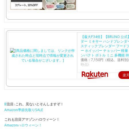
【最大P34倍】【BRUNO 公式
ダー ミキサー ハンドブレンダ
スティックブレンダー フード
ー ホイッパー チョッパー 軽量
ンパクト ボトル ミニ 多機能 
価格：7,150円（税込、送料別)
時点)
楽
B
注目↓これ、見ないとそんしますぞ！
Amazon季節先取りSALE
これも注目アマゾンハロウィーン！
Amazonハロウィーン！