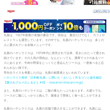
丸善は、1927年創業の老舗の書店です。現在は、書店だけでなく、カフェや
レストランも運営しています。その中でも、丸善のハヤシライスは、多くの
人に愛されている名物メニューです。
丸善のハヤシライスは、1970年代に発売されて以来、長きにわたって愛され
続けています。その人気の理由は、なんといっても、濃厚でコクのあるソー
スにあります。牛肉や野菜をじっくりと煮込んだソースは、一度食べると忘
れられない味です。
早矢仕ライスを考案したのは、丸善の創業者ともいわれています。
ハヤシライス発祥「日本橋 丸善」に聞いた！おいしく作るコツと誕生秘話
【愛されグルメのふるさと #4】 – macaroni (macaro-ni.jp)
また、丸善のハヤシライスは、ご飯の量もたっぷりあります。大盛りでも、
ソースがご飯にしっかりと絡んで、最後まで美味しく食べることができま
す。
丸善のハヤシライスは、丸善の店舗で購入することができます。丸善には、