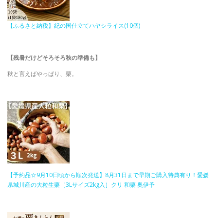
【ふるさと納税】紀の国仕立てハヤシライス(10個)
【残暑だけどそろそろ秋の準備も】​
秋と言えばやっぱり、栗。
【予約品☆9月10日頃から順次発送】8月31日まで早期ご購入特典有り！愛媛
県城川産の大粒生栗［3Lサイズ2kg入］クリ 和栗 奥伊予