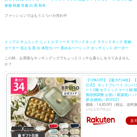
春服 秋服 冬服 白 黒 秋冬
ファッションではもう１つバカ売れ中
トップス チュニック ニット レディース ラウンドネック ラウンドネック 長袖
セーター 洗える 黒 白 体型カバー 美ゆるベーシック タッチニット ボーダー
この秋、お洒落なキッチングッズでちょっとリッチな暮らしをそてみません
か？
【10%OFF】【最大P34倍】 【
公式】 ホットプレート コンパ
ート2種 セラミックコート鍋 最
無段階調整 お祝い 新築祝い パ
拶 結婚祝い BOE021
価格：14,850円（税込、送料無
(2023/9/7時点)
楽