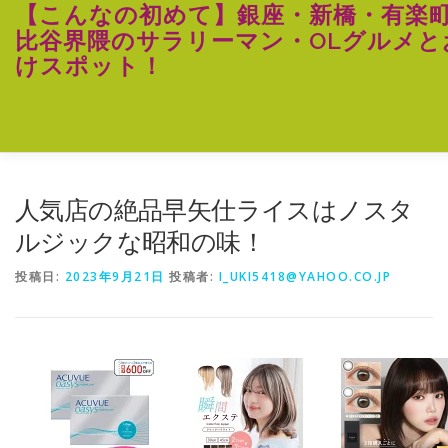
コ
【こんなの初めて】銀座・新橋・有楽
ン
比谷界隈のサラリーマン・OLグルメと
テ
けスポット！
ン
ツ
へ
ス
キ
ッ
プ
人気店の絶品早矢仕ライスはノスタ
ルジックな昭和の味！
投稿日:
2023年9月21日
投稿者:
I_UKI5418@YAHOO.CO.JP