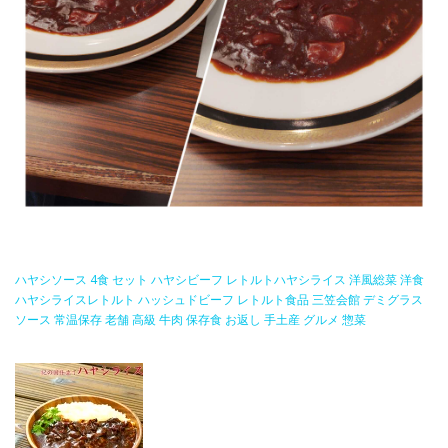
ハヤシソース 4食 セット ハヤシビーフ レトルトハヤシライス 洋風総菜 洋食
ハヤシライスレトルト ハッシュドビーフ レトルト食品 三笠会館 デミグラス
ソース 常温保存 老舗 高級 牛肉 保存食 お返し 手土産 グルメ 惣菜