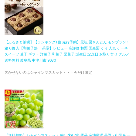
【ふるさと納税】【ランキング1位 先行予約】元祖 栗きんとん モンブラン 1
箱 6個 入【和菓子処 一茶堂】レビュー 高評価 和栗 国産栗 くり 人気 ケーキ
スイーツ 菓子 ギフト 洋菓子 和菓子 栗菓子 誕生日 記念日 お取り寄せ グルメ
送料無料 岐阜県 中津川市 9030
欠かせないのはシャインマスカット・・・今だけ限定
【送料無料】シャインマスカット 約1.2kg 2房 秀品 産地厳選 長野・山梨産 一