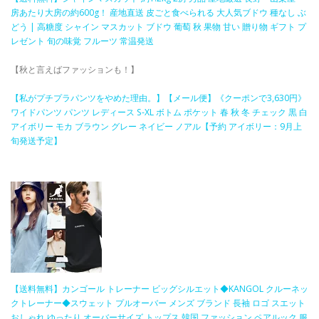
房あたり大房の約600g！ 産地直送 皮ごと食べられる 大人気ブドウ 種なし ぶ
どう | 高糖度 シャイン マスカット ブドウ 葡萄 秋 果物 甘い 贈り物 ギフト プ
レゼント 旬の味覚 フルーツ 常温発送
【秋と言えばファッションも！】
​【私がプチプラパンツをやめた理由。】【メール便】《クーポンで3,630円》
ワイドパンツ パンツ レディース S-XL ボトム ポケット 春 秋 冬 チェック 黒 白
アイボリー モカ ブラウン グレー ネイビー ノアル【予約 アイボリー：9月上
旬発送予定】​
【送料無料】カンゴール トレーナー ビッグシルエット◆KANGOL クルーネッ
クトレーナー◆スウェット プルオーバー メンズ ブランド 長袖 ロゴ スエット
おしゃれ ゆったり オーバーサイズ トップス 韓国 ファッション ペアルック 服