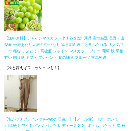
【送料無料】シャインマスカット 約1.2kg 2房 秀品 産地厳選 長野・山
梨産 一房あたり大房の約600g！ 産地直送 皮ごと食べられる 大人気ブ
ドウ 種なし ぶどう | 高糖度 シャイン マスカット ブドウ 葡萄 秋 果物
甘い 贈り物 ギフト プレゼント 旬の味覚 フルーツ 常温発送
​【秋と言えばファッションも！】
【私がプチプラパンツをやめた理由。】【メール便】《クーポンで
3,630円》ワイドパンツ パンツ レディース S-XL ボトム ポケット 春 秋