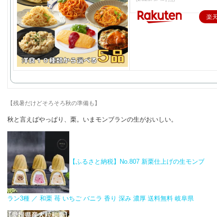
楽
【残暑だけどそろそろ秋の準備も】​
秋と言えばやっぱり、栗。いまモンブランの生がおいしい。
【ふるさと納税】No.807 新栗仕上げの生モンブ
ラン3種 ／ 和栗 苺 いちご バニラ 香り 深み 濃厚 送料無料 岐阜県