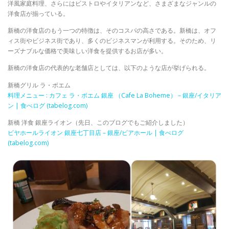
洋風家庭料理、さらにはビストロやイタリアンなど、さまざまなジャンルの
洋食店が揃っている。
新橋の洋食店のもう一つの特徴は、そのコスパの高さである。新橋は、オフ
ィス街やビジネス街であり、多くのビジネスマンが利用する。そのため、リ
ーズナブルな価格で美味しい洋食を提供するお店が多い。
新橋の洋食店の代表的な老舗店としては、以下のような店が挙げられる。
新橋グリル ラ・ボエム
料理メニュー : カフェ ラ・ボエム 銀座 （Cafe La Boheme） – 銀座/イタリア
ン | 食べログ (tabelog.com)
新橋 洋食 銀座ライオン（先日、このブログでもご紹介しました）
ビヤホールライオン 銀座七丁目店 – 銀座/ビアホール | 食べログ
(tabelog.com)