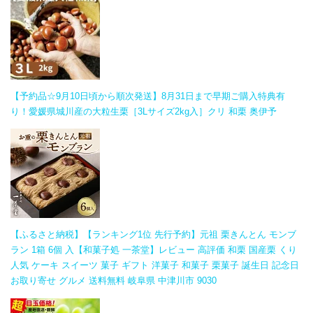
【予約品☆9月10日頃から順次発送】8月31日まで早期ご購入特典有
り！愛媛県城川産の大粒生栗［3Lサイズ2kg入］クリ 和栗 奥伊予
【ふるさと納税】【ランキング1位 先行予約】元祖 栗きんとん モンブ
ラン 1箱 6個 入【和菓子処 一茶堂】レビュー 高評価 和栗 国産栗 くり
人気 ケーキ スイーツ 菓子 ギフト 洋菓子 和菓子 栗菓子 誕生日 記念日
お取り寄せ グルメ 送料無料 岐阜県 中津川市 9030