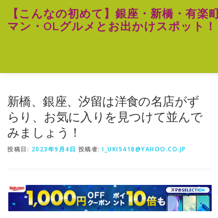
コ
【こんなの初めて】銀座・新橋・有楽
ン
マン・OLグルメとお出かけスポット！
テ
ン
ツ
へ
ス
キ
ッ
プ
新橋、銀座、汐留は洋食の名店がず
らり、お気に入りを見つけて並んで
みましょう！
投稿日:
2023年9月4日
投稿者:
I_UKI5418@YAHOO.CO.JP