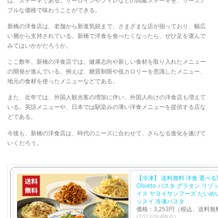
は、ステーキである。サーロインやフィレなどの高級ステーキを、リーズナ
ブルな価格で味わうことができる。
新橋の洋食店は、老舗から新進気鋭まで、さまざまな店が揃っており、幅広
い層から支持されている。新橋で洋食を食べたくなったら、ぜひ足を運んで
みてはいかがだろうか。
ここ数年、新橋の洋食店では、健康志向や新しい食材を取り入れたメニュー
の開発が進んでいる。例えば、糖質制限や低カロリーを意識したメニュー、
地元の食材を使ったメニューなどである。
また、近年では、外国人観光客の増加に伴い、外国人向けの洋食店も増えて
いる。英語メニューや、日本では馴染みの薄い洋食メニューを提供する店な
どである。
今後も、新橋の洋食店は、時代のニーズに合わせて、さらなる進化を遂げて
いくだろう。
【冷凍】 送料無料 洋食 選べる
Oliveto パスタ グラタン リゾ
イス ヤヨイサンフーズ たいめ
ッスイ 冷凍パスタ
価格：3,253円（税込、送料無
(2023/9/4時点)