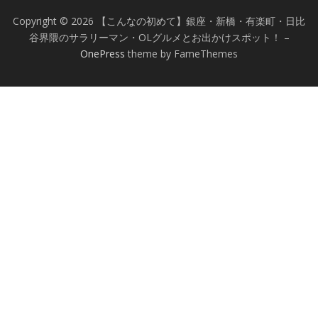
Copyright © 2026 【こんなの初めて】銀座・新橋・有楽町・日比
谷界隈のサラリーマン・OLグルメとお出かけスポット！
–
OnePress
theme by FameThemes