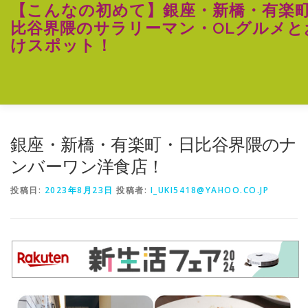
コ
【こんなの初めて】銀座・新橋・有楽
ン
比谷界隈のサラリーマン・OLグルメと
テ
けスポット！
ン
ツ
へ
ス
キ
ッ
プ
銀座・新橋・有楽町・日比谷界隈のナ
ンバーワン洋食店！
投稿日:
2023年8月23日
投稿者:
I_UKI5418@YAHOO.CO.JP