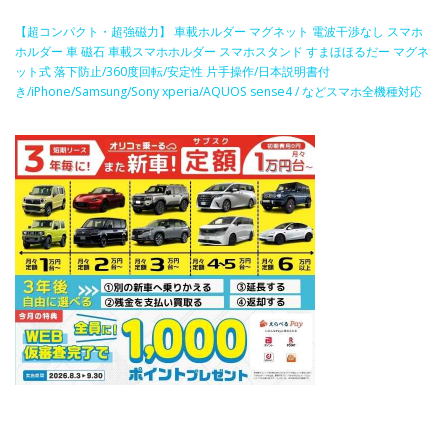
【超コンパクト・超強磁力】 車載ホルダー マグネット 電波干渉なし スマホ
ホルダー 車 磁石 車載スマホホルダー スマホスタンド すまほほるだー マグネ
ット式 落下防止/360度回転/安定性 片手操作/日本説明書付
き/iPhone/Samsung/Sony xperia/AQUOS sense4 / などスマホ全機種対応