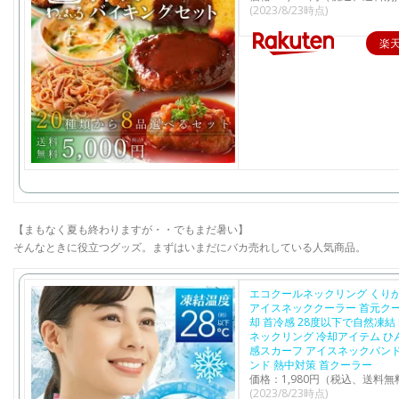
(2023/8/23時点)
楽
【まもなく夏も終わりますが・・でもまだ暑い】
そんなときに役立つグッズ。まずはいまだにバカ売れしている人気商品。
エコクールネックリング くり
アイスネッククーラー 首元クー
却 首冷感 28度以下で自然凍結 
ネックリング 冷却アイテム ひ
感スカーフ アイスネックバンド
ンド 熱中対策 首クーラー
価格：1,980円（税込、送料無
(2023/8/23時点)