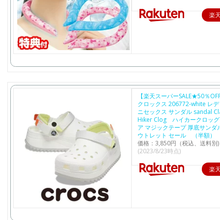
楽
【楽天スーパーSALE★50％OFF
クロックス 206772-white レ
ニセックス サンダル sandal Cla
Hiker Clog ハイカークロッ
ア マジックテープ 厚底サンダル
ウトレット セール （半額）
価格：3,850円（税込、送料別)
(2023/8/23時点)
楽