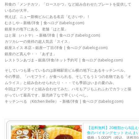
和食の「メンチカツ」「ロースかつ」など組み合わせたプレートを提供して
いるのが大半。
例えば、ニュー新橋ビルにある名店「むさいや」！
むさしや – 新橋/洋食 | 食べログ (tabelog.com)
銀座９の地下にある、老舗「はと屋」
はと屋 （ハトヤ） – 新橋/洋食 | 食べログ (tabelog.com)
カツカレーの発祥の超人気店「スイス」
銀座スイス 本店 – 銀座一丁目/洋食 | 食べログ (tabelog.com)
銀座のど真ん中・・「あずま」
レストランあづま – 銀座/洋食/ネット予約可 | 食べログ (tabelog.com)
そしていつも通っているのは新橋駅前ビル横の地下にあるキッチンベル。
今の季節、「ハモフライ」が食べられる、そしてもう１つの名物である「オ
ムライス」と組み合わせられたり・・・でも季節はいまの夏のみ。
今回はアジフライと組み合わせてみた、ハモもアジもふわふわでカラッと揚
がっていて最高です。販売終了なで早くいくべし。
キッチンべる （Kitchen Belle） – 新橋/洋食 | 食べログ (tabelog.com)
【送料無料】20種類から8品
食のバイキングセット わんま
価格：5,000円（税込、送料別)