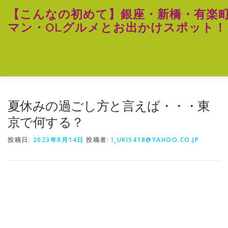
コ
【こんなの初めて】銀座・新橋・有楽
ン
マン・OLグルメとお出かけスポット！
テ
ン
ツ
へ
ス
キ
ッ
プ
夏休みの過ごし方と言えば・・・東
京で何する？
投稿日:
2023年8月14日
投稿者:
I_UKI5418@YAHOO.CO.JP