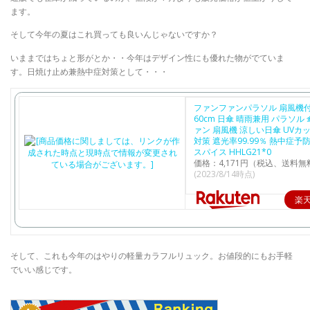
ます。
そして今年の夏はこれ買っても良いんじゃないですか？
いままではちょと形がとか・・今年はデザイン性にも優れた物がでていま
す。日焼け止め兼熱中症対策として・・・
ファンファンパラソル 扇風機
60cm 日傘 晴雨兼用 パラソル 
ァン 扇風機 涼しい日傘 UVカ
対策 遮光率99.99％ 熱中症予
スパイス HHLG21*0
価格：4,171円（税込、送料無
(2023/8/14時点)
楽
そして、これも今年のはやりの軽量カラフルリュック。お値段的にもお手軽
でいい感じです。