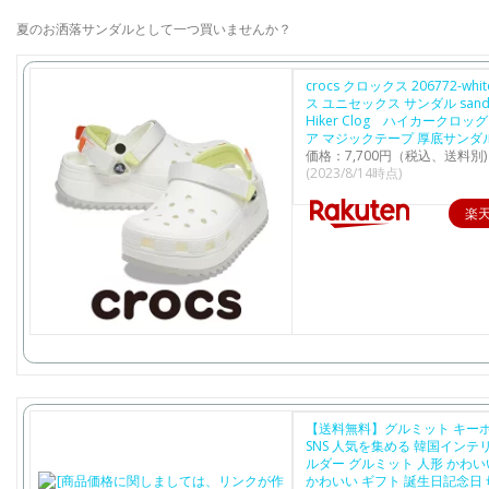
夏のお洒落サンダルとして一つ買いませんか？
crocs クロックス 206772-wh
ス ユニセックス サンダル sandal 
Hiker Clog ハイカークロッ
ア マジックテープ 厚底サンダ
価格：7,700円（税込、送料別)
(2023/8/14時点)
楽
【送料無料】グルミット キー
SNS 人気を集める 韓国インテ
ルダー グルミット 人形 かわいい 
かわいい ギフト 誕生日記念日 