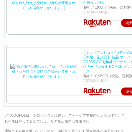
性 彼女 お祝い
価格：1,200円（税込、送料別)
(2023/8/14時点)
楽
【ショップレビュー4.9超えの
【本物・正規品】 新品 ウーフ
OOFOS OOriginal ウーオリ
バリー サンダル NOMAD メン
ース
価格：10,989円（税込、送料別
(2023/8/14時点)
楽
↑このOOFOSは、クロックスとは違い、フットケア重視のサンダルです。こ
れ今年はやってるんでしょ。リアル店舗では在庫切れ
通販でも在庫が減っているのか、値段が７月よりも販売価格が値上がりして