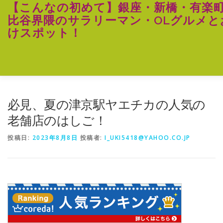
コ
【こんなの初めて】銀座・新橋・有楽
ン
比谷界隈のサラリーマン・OLグルメと
テ
けスポット！
ン
ツ
へ
ス
キ
ッ
プ
必見、夏の津京駅ヤエチカの人気の
老舗店のはしご！
投稿日:
2023年8月8日
投稿者:
I_UKI5418@YAHOO.CO.JP