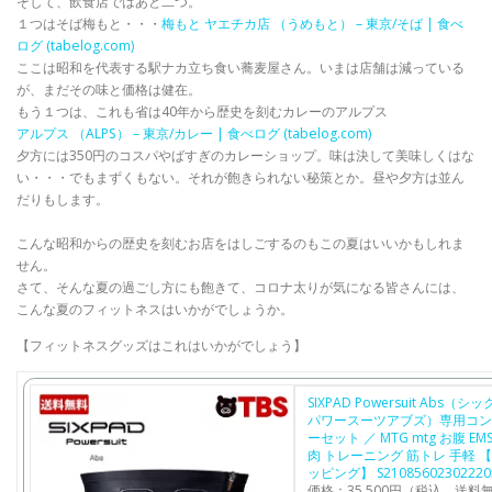
そして、飲食店ではあと二つ。
１つはそば梅もと・・・
梅もと ヤエチカ店 （うめもと） – 東京/そば | 食べ
ログ (tabelog.com)
ここは昭和を代表する駅ナカ立ち食い蕎麦屋さん。いまは店舗は減っている
が、まだその味と価格は健在。
もう１つは、これも省は40年から歴史を刻むカレーのアルプス
アルプス （ALPS） – 東京/カレー | 食べログ (tabelog.com)
夕方には350円のコスパやばすぎのカレーショップ。味は決して美味しくはな
い・・・でもまずくもない。それが飽きられない秘策とか。昼や夕方は並ん
だりもします。
こんな昭和からの歴史を刻むお店をはしごするのもこの夏はいいかもしれま
せん。
さて、そんな夏の過ごし方にも飽きて、コロナ太りが気になる皆さんには、
こんな夏のフィットネスはいかがでしょうか。
【フィットネスグッズはこれはいかがでしょう】
SIXPAD Powersuit Abs（
パワースーツアブズ）専用コン
ーセット ／ MTG mtg お腹 EM
肉 トレーニング 筋トレ 手軽 【
ッピング】 S21085602302220
価格：35,500円（税込、送料無