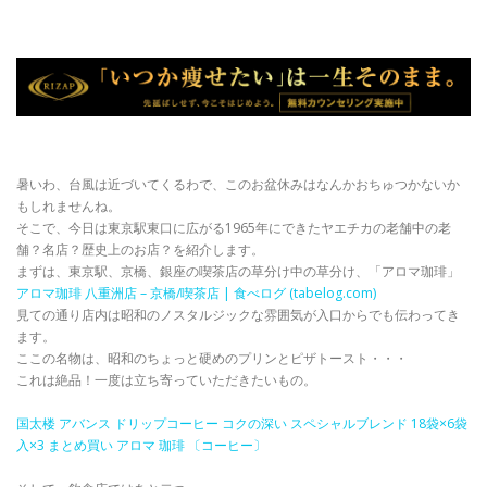
暑いわ、台風は近づいてくるわで、このお盆休みはなんかおちゅつかないか
もしれませんね。
そこで、今日は東京駅東口に広がる1965年にできたヤエチカの老舗中の老
舗？名店？歴史上のお店？を紹介します。
まずは、東京駅、京橋、銀座の喫茶店の草分け中の草分け、「アロマ珈琲」
アロマ珈琲 八重洲店 – 京橋/喫茶店 | 食べログ (tabelog.com)
見ての通り店内は昭和のノスタルジックな雰囲気が入口からでも伝わってき
ます。
ここの名物は、昭和のちょっと硬めのプリンとピザトースト・・・
これは絶品！一度は立ち寄っていただきたいもの。
国太楼 アバンス ドリップコーヒー コクの深い スペシャルブレンド 18袋×6袋
入×3 まとめ買い アロマ 珈琲 〔コーヒー〕