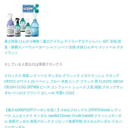
暑さ対策 ひんやり爽快！夏のアイテム デイリーアロマジャパン 631 冷却 消
臭・除菌スノーウォーター シャツ シーツ 涼感 冷感 ひんやり メントール デオ
ドラント
そしていま人気なのは厚底クロックス
クロックス 厚底 レディース サンダル クラシック メガクラッシュ クロッグ
CROCS ホワイト 白 ベージュ ブルー 水色 ピンク ブラック 黒 CLASSIC MEGA
CRUSH CLOG 207988 ビーチ コンフォート シューズ 人気 韓国 クロッグサン
ダル つっかけ ブランド おしゃれ 可愛い|slz|
【最大4,000円OFFクーポン出現！】crocs クロックス 207670-bone レディ
ース ユニセックス サンダル sandal Classic Crush Sandal クラッシュサンダ
ル 厚底サンダル 厚底クロックス ジビッツ装着可能 カスタムサンダル リカバ
リーサンダル