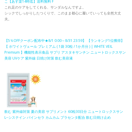
こ【あす楽14時迄】送料無料 F
これ足のケアをしてくれる、サンダルなんですよ。
シックでしっかりしたつくりで、このまま都心に履いていっても全然大丈
夫。
【5％OFFクーポン配布中★8/1 0:00～8/31 23:59】 【ランキング1位獲得】
【 ホワイトヴェール プレミアム ( 1袋 30粒 / 1か月分 ) | WHITE VEIL
Premium 】機能性表示食品 サプリ アスタキサンチン ニュートロックスサン
美容 UVケア 紫外線 日焼け対策 飲む美容液
飲む 紫外線対策 夏の美容 サプリメント 60粒30日分 ニュートロックスサン
L−システイン パインセラ カムカム プラセンタ配合 飲む日焼け止め