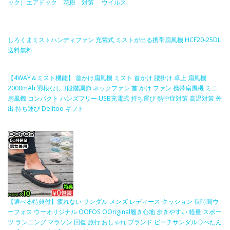
ック）エアドック 花粉 対策 ウイルス
しろくまミストハンディファン 充電式 ミストが出る携帯扇風機 HCF20-25DL
送料無料
【4WAY＆ミスト機能】 首かけ扇風機 ミスト 首かけ 腰掛け 卓上 扇風機
2000mAh 羽根なし 3段階調節 ネックファン 首 かけ ファン 携帯扇風機 ミニ
扇風機 コンパクト ハンズフリー USB充電式 持ち運び 熱中症対策 高温対策 外
出 持ち運び Delitoo ギフト
【選べる特典付】疲れない サンダル メンズ レディース クッション 長時間ウ
ーフォス ウーオリジナル OOFOS OOriginal履き心地 歩きやすい 軽量 スポー
ツ ランニング マラソン 回復 旅行 おしゃれ ブランド ビーチサンダル◇ぺたん