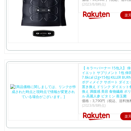
(2023/8/8時点)
楽
【 キラーバーナー 15包入】 
イエット サプリメント 1包 倖
7.8kcal (2g×15包) KILLER B
ボディメイク サポート ダイエ
置き換え ドリンク ダイエット
換え 満腹感 美容 食物繊維 ポ
ル 高麗人参 ビタミン 善玉菌
価格：3,790円（税込、送料無
(2023/8/8時点)
楽