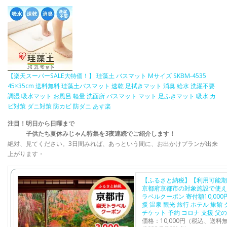
【楽天スーパーSALE大特価！】 珪藻土 バスマット Mサイズ SKBM-4535
45×35cm 送料無料 珪藻土バスマット 速乾 足拭きマット 消臭 給水 洗濯不要
調湿 吸水マット お風呂 軽量 洗面所 バスマット マット 足ふきマット 吸水 カ
ビ対策 ダニ対策 防カビ 防ダニ あす楽
​注目！明日から日曜まで
子供たち夏休みじゃん特集を3夜連続でご紹介します！​
絶対、見てください。3日間みれば、あっという間に、お出かけプランが出来
上がります・
【ふるさと納税】【利用可能期
京都府京都市の対象施設で使え
ラベルクーポン 寄付額10,000
援 温泉 観光 旅行 ホテル 旅館
チケット 予約 コロナ 支援 父
価格：10,000円（税込、送料無