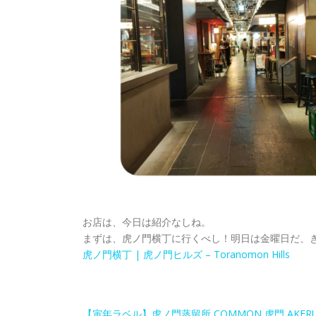
お店は、今日は紹介なしね。
まずは、虎ノ門横丁に行くべし！明日は金曜日だ、
虎ノ門横丁 | 虎ノ門ヒルズ – Toranomon Hills
【寅年ラベル】虎ノ門蒸留所 COMMON 虎門 AKERU ア