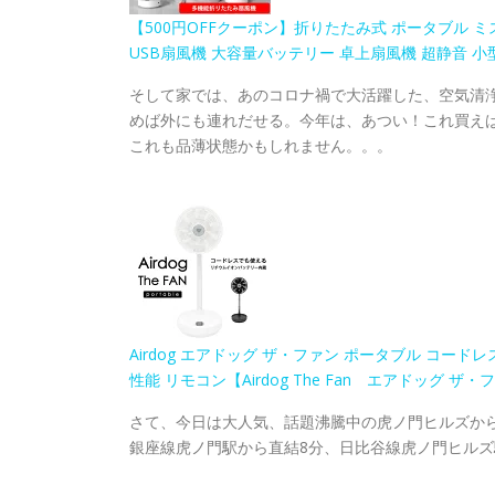
【500円OFFクーポン】折りたたみ式 ポータブル ミ
USB扇風機 大容量バッテリー 卓上扇風機 超静音 小型
そして家では、あのコロナ禍で大活躍した、空気清
めば外にも連れだせる。今年は、あつい！これ買え
これも品薄状態かもしれません。。。
Airdog エアドッグ ザ・ファン ポータブル コード
性能 リモコン【Airdog The Fan エアドッグ 
さて、今日は大人気、話題沸騰中の虎ノ門ヒルズか
銀座線虎ノ門駅から直結8分、日比谷線虎ノ門ヒルズ