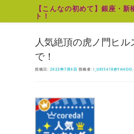
コ
【こんなの初めて】銀座・新
ン
ト！
テ
ン
ツ
へ
人気絶頂の虎ノ門ヒル
ス
キ
で！
ッ
プ
投稿日:
2023年7月6日
投稿者:
I_UKI5418@YAHOO.