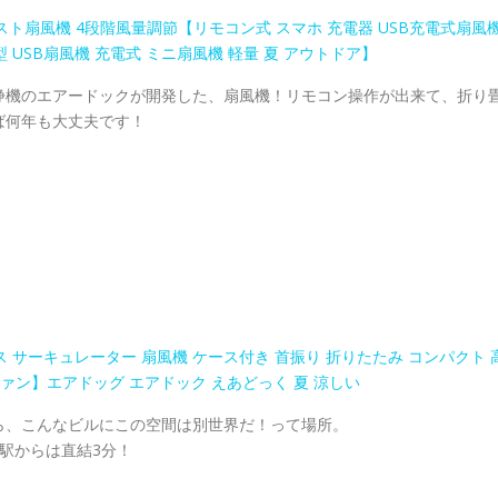
スト扇風機 4段階風量調節【リモコン式 スマホ 充電器 USB充電式扇風
 USB扇風機 充電式 ミニ扇風機 軽量 夏 アウトドア】
浄機のエアードックが開発した、扇風機！リモコン操作が出来て、折り
ば何年も大丈夫です！
レス サーキュレーター 扇風機 ケース付き 首振り 折りたたみ コンパクト 
ザ・ファン】エアドッグ エアドック えあどっく 夏 涼しい
ら、こんなビルにこの空間は別世界だ！って場所。
駅からは直結3分！