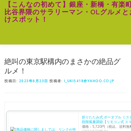
コ
【こんなの初めて】銀座・新橋・有楽
ン
比谷界隈のサラリーマン・OLグルメと
テ
けスポット！
ン
ツ
へ
ス
キ
ッ
プ
絶叫の東京駅構内のまさかの絶品グ
ルメ！
投稿日:
2023年6月23日
投稿者:
I_UKI5418@YAHOO.CO.JP
折りたたみ式 ポータブル ミスト
段階風量調節【リモコン式 スマ
価格：5,720円（税込、送料無