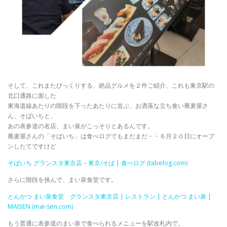
そして、これまたびっくりする、絶品グルメを２件ご紹介、これも東京駅の
北口通路に面した
東海道線あたりの階段を下ったあたりに並ぶ、お洒落な立ち食い蕎麦屋さ
ん、そばいちと、
あの表参道の名店、まい泉がこっそりとあるんです。
蕎麦屋さんの「そばいち」は食べログでもまだまだ・・６月２０日にオープ
ンしたてですけど
そばいち グランスタ東京店 – 東京/そば | 食べログ (tabelog.com)
さらに階段を挟んで、まい泉食堂です。
とんかつ まい泉食堂 グランスタ東京店 | レストラン | とんかつ まい泉 |
MAISEN (mai-sen.com)
もう普通に表参道のまい泉で食べられるメニューを駅改札内で。