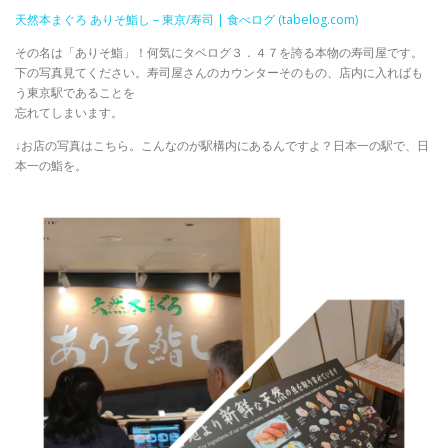
天然本まぐろ ありそ鮨し – 東京/寿司 | 食べログ (tabelog.com)
その名は「ありそ鮨」！何気にタベログ３．４７を誇る本物の寿司屋です。
下の写真見てください。寿司屋さんのカウンターそのもの、店内に入ればも
う東京駅であることを
忘れてしまいます。
↓お店の写真はこちら。こんなのが駅構内にあるんですよ？日本一の駅で、日
本一の鮨を。