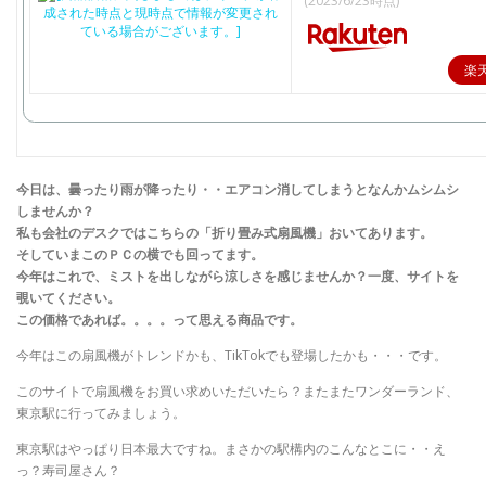
(2023/6/23時点)
楽
今日は、曇ったり雨が降ったり・・エアコン消してしまうとなんかムシムシ
しませんか？
私も会社のデスクではこちらの「折り畳み式扇風機」おいてあります。
そしていまこのＰＣの横でも回ってます。
今年はこれで、ミストを出しながら涼しさを感じませんか？一度、サイトを
覗いてください。
この価格であれば。。。。って思える商品です。
今年はこの扇風機がトレンドかも、TikTokでも登場したかも・・・です。
このサイトで扇風機をお買い求めいただいたら？またまたワンダーランド、
東京駅に行ってみましょう。
東京駅はやっぱり日本最大ですね。まさかの駅構内のこんなとこに・・え
っ？寿司屋さん？